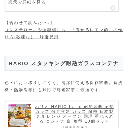
楽天で詳細を見る
【合わせて読みたい↓】
コレステロールや血糖値にも！『痩せるレモン酢』の作
り方-砂糖なし・蜂蜜代用
HARIO スタッキング耐熱ガラスコンテナ
色・におい移りしにくく、清潔に使える保存容器。食洗
機・熱湯消毒にも対応で時短家事に最適です。
ハリオ HARIO hario 耐熱容器 耐熱
ガラス 保存容器 ガラス 耐熱 日本製
冷凍 レンジ オーブン 調理 重ねられ
る コンテナ 白 角型 10個セット
川端滝三郎商店