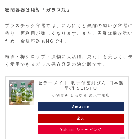
密閉容器は絶対「ガラス瓶」
プラスチック容器では、にんにくと黒酢の匂いが容器に
移り、再利用が難しくなります。また、黒酢は酸が強い
ため、金属容器もNGです。
梅酒・梅シロップ・漬物に大活躍。見た目も美しく、長
く愛用できるガラス保存容器の決定版です。
セラーメイト 取手付密封びん 日本製
星硝 SEISHO
小物専科 しもやま 楽天市場店
Amazon
楽天
Yahoo!ショッピング