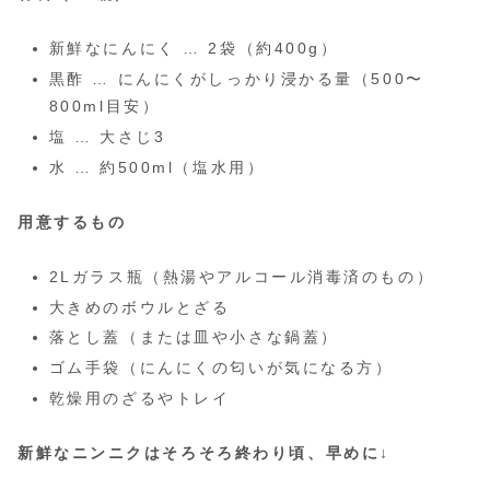
新鮮なにんにく … 2袋（約400g）
黒酢 … にんにくがしっかり浸かる量（500〜
800ml目安）
塩 … 大さじ3
水 … 約500ml（塩水用）
用意するもの
2Lガラス瓶（熱湯やアルコール消毒済のもの）
大きめのボウルとざる
落とし蓋（または皿や小さな鍋蓋）
ゴム手袋（にんにくの匂いが気になる方）
乾燥用のざるやトレイ
新鮮なニンニクはそろそろ終わり頃、早めに↓