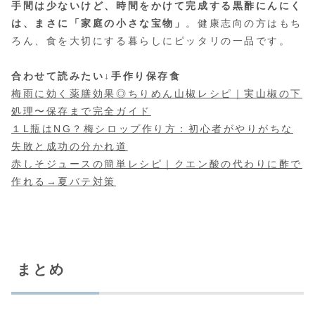
手間は少ないけど、時間をかけて完成する黒酢にんにく
は、まさに「家庭の小さな宝物」
。健康志向の方はもち
ろん、食を大切にする暮らしにピッタリの一品です。
合わせて読みたい↓手作り保存食
梅雨に効く薬膳効果◎ちりめん山椒レシピ｜実山椒の下
処理〜保存まで完全ガイド
１L瓶はNG？梅シロップ作り方：初心者がやりがちな
失敗と成功の分かれ道
赤しそジュースの簡単レシピ｜クエン酸の代わりに酢で
作れる→夏バテ対策
まとめ