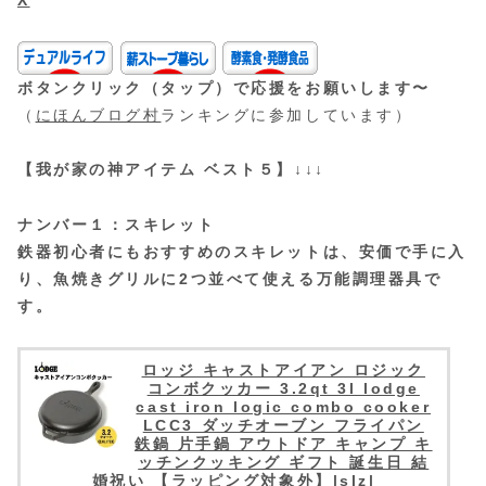
ボタンクリック（タップ）で応援をお願いします〜
（
にほんブログ村
ランキングに参加しています）
【我が家の神アイテム ベスト５】↓↓↓
ナンバー１：スキレット
鉄器初心者にもおすすめのスキレットは、安価で手に入
り、魚焼きグリルに2つ並べて使える万能調理器具で
す。
ロッジ キャストアイアン ロジック
コンボクッカー 3.2qt 3l lodge
cast iron logic combo cooker
LCC3 ダッチオーブン フライパン
鉄鍋 片手鍋 アウトドア キャンプ キ
ッチンクッキング ギフト 誕生日 結
婚祝い 【ラッピング対象外】|slz|