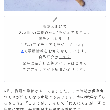
東京と那須で
Duallife(二拠点生活)を始めて５年目。
家族と共に楽しむ
生活のアイディア
を発信しています。
X
で最新情報をお知らせしています。
自己紹介は
こちら
記事に紹介した神アイテムは
こちら
※アフィリエイト広告があります。
6月、梅雨の季節がやってきました。この時期は
保存食
づくりが忙しくなる時期
でもあります。
旬の新鮮な「ら
っきょう」「しょうが」、そして「にんにく」が一斉に
店頭に並び、保存瓶が大活躍する季節
です。