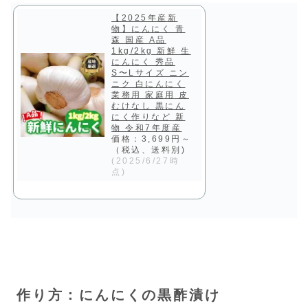
【2025年産新
物】にんにく 青
森 国産 A品
1kg/2kg 新鮮 生
にんにく 秀品
S〜Lサイズ ニン
ニク 白にんにく
業務用 家庭用 皮
むけなし 黒にん
にく作りなど 新
物 令和7年度産
価格：3,699円～
（税込、送料別)
(2025/6/27時
点)
作り方：にんにくの黒酢漬け