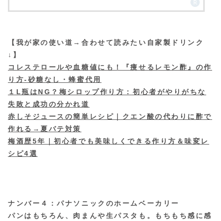
【我が家の使い道→合わせて読みたい自家製ドリンク
↓】
コレステロールや血糖値にも！『痩せるレモン酢』の作
り方-砂糖なし・蜂蜜代用
１L瓶はNG？梅シロップ作り方：初心者がやりがちな
失敗と成功の分かれ道
赤しそジュースの簡単レシピ｜クエン酸の代わりに酢で
作れる→夏バテ対策
梅酒歴5年｜初心者でも美味しくできる作り方＆味変レ
シピ4選
ナンバー４：パナソニックのホームベーカリー
パンはもちろん、肉まんや生パスタも。もちもち感に感