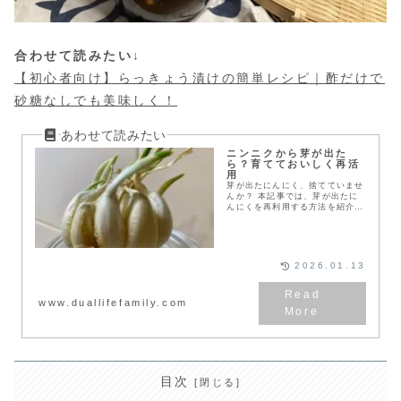
合わせて読みたい↓
【初心者向け】らっきょう漬けの簡単レシピ｜酢だけで
砂糖なしでも美味しく！
ニンニクから芽が出た
ら？育てておいしく再活
用
芽が出たにんにく、捨てていませ
んか？ 本記事では、芽が出たに
んにくを再利用する方法を紹介し
ています。ベランダで育てたにん
にくの葉を使ったレシピや、食品
ロスを減らすアイデアが満載で
す。 家庭で簡単にできる再利用
法を知りたい方は必見です。
2026.01.13
www.duallifefamily.com
目次