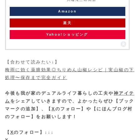
Amazon
楽天
Yahoo!ショッピング
【合わせて読みたい↓】
梅雨に効く薬膳効果◎ちりめん山椒レシピ｜実山椒の下
処理〜保存まで完全ガイド
今後も我が家のデュアルライフ暮らしの工夫や
神アイテ
ム
をシェアしていきますので、よかったらぜひ【ブック
マークの追加】、【
X
のフォロー】や【にほんブログ村
のフォロー】をお願いします！
【
X
のフォロー】↓↓↓
X