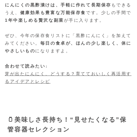
にんにくの黒酢漬けは、手軽に作れて長期保存
もできる
うえ、
健康効果も豊富な万能保存食
です。少しの手間で
1年中楽しめる贅沢な副菜
が手に入ります。
ぜひ、今年の保存食リストに「黒酢にんにく」を加えて
みてください。
毎日の食卓が、ほんの少し楽しく、体に
やさしいもの
になりますよ。
合わせて読みたい↓
芽が出たにんにく、どうする？育てておいしく再活用す
るアイデアとレシピ
🫙美味しさ長持ち！“見せたくなる”保
管容器セレクション