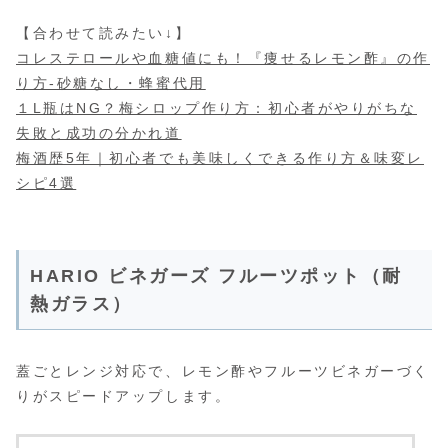
【合わせて読みたい↓】
コレステロールや血糖値にも！『痩せるレモン酢』の作
り方-砂糖なし・蜂蜜代用
１L瓶はNG？梅シロップ作り方：初心者がやりがちな
失敗と成功の分かれ道
梅酒歴5年｜初心者でも美味しくできる作り方＆味変レ
シピ4選
HARIO ビネガーズ フルーツポット（耐
熱ガラス）
蓋ごとレンジ対応で、レモン酢やフルーツビネガーづく
りがスピードアップします。