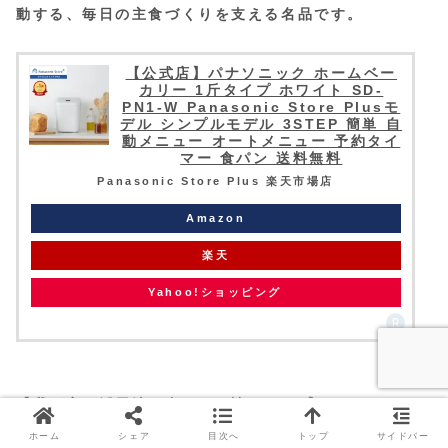
動する、毎日の主食づくりを支える名品です。
【公式店】パナソニック ホームベー
カリー 1斤タイプ ホワイト SD-
PN1-W Panasonic Store Plusモ
デル シンプルモデル 3STEP 簡単 自
動メニュー オートメニュー 予約タイ
マー 食パン 送料無料
Panasonic Store Plus 楽天市場店
Amazon
楽天
Yahoo!ショッピング
【我が家の活用法→合わせて読みたい↓】
ホームベーカリーで作る生パスタ！もちもち食感の秘密
ホーム
シェア
目次へ
トップ
サイドバー