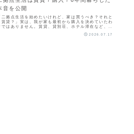
二拠点生活は賃貸？購入？6年間暮らした
本音を公開
「二拠点生活を始めたいけれど、家は買うべき？それと
も賃貸？」実は、我が家も最初から購入を決めていたわ
けではありません。賃貸、貸別荘、ホテル滞在など、さ
まざまな選択肢を比較したうえで、最終的に家を購入
2026.07.17
...