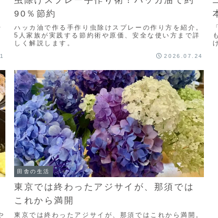
虫除けスプレー手作り術！ハッカ油で約
90％節約
や
ハッカ油で作る手作り虫除けスプレーの作り方を紹介。
5人家族が実践する節約術や原価、安全な使い方まで詳
しく解説します。
31
2026.07.24
す
田舎の生活
東京では終わったアジサイが、那須では
これから満開
や
東京では終わったアジサイが、那須ではこれから満開。