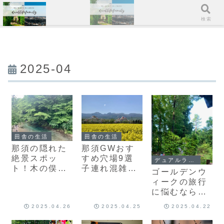
メニュー
検索
2025-04
田舎の生活
田舎の生活
那須の隠れた
那須GWおす
絶景スポッ
すめ穴場9選
デュアルライフスタイル
ト！木の俣渓
子連れ混雑回
ゴールデンウ
谷と木の俣園
避＆節約旅
ィークの旅行
地で夏を涼し
に悩むなら、
く満喫
別荘という選
2025.04.26
2025.04.25
2025.04.22
択肢を考えて
みませんか？