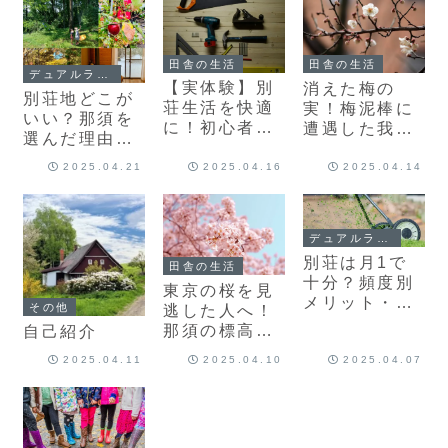
田舎の生活
田舎の生活
デュアルライフスタイル
【実体験】別
消えた梅の
別荘地どこが
荘生活を快適
実！梅泥棒に
いい？那須を
に！初心者向
遭遇した我が
選んだ理由と
けDIYで家族
家で実施した
12エリア比較
が喜んだ6選
対策
2025.04.21
2025.04.16
2025.04.14
デュアルライフスタイル
別荘は月1で
田舎の生活
十分？頻度別
東京の桜を見
メリット・デ
その他
逃した人へ！
メリットまと
那須の標高別
自己紹介
め
お花見スポッ
2025.04.11
2025.04.10
2025.04.07
ト5選