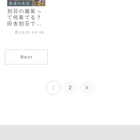
田舎の生活
別荘の服装っ
て何着てる？
田舎別荘で快
適に過ごす
2025.04.06
虫・毒草・汚
れ対策まと
め！
Next
1
2
次
へ