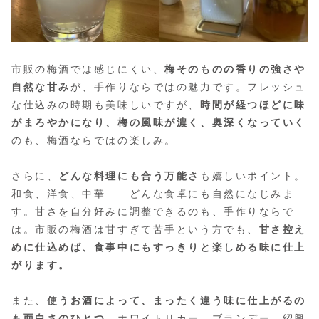
市販の梅酒では感じにくい、
梅そのものの香りの強さや
自然な甘み
が、手作りならではの魅力です。フレッシュ
な仕込みの時期も美味しいですが、
時間が経つほどに味
がまろやかになり、梅の風味が濃く、奥深くなっていく
のも、梅酒ならではの楽しみ。
さらに、
どんな料理にも合う万能さ
も嬉しいポイント。
和食、洋食、中華……どんな食卓にも自然になじみま
す。甘さを自分好みに調整できるのも、手作りならで
は。市販の梅酒は甘すぎて苦手という方でも、
甘さ控え
めに仕込めば、食事中にもすっきりと楽しめる味に仕上
がります。
また、
使うお酒によって、まったく違う味に仕上がるの
も面白さのひとつ
。ホワイトリカー、ブランデー、紹興