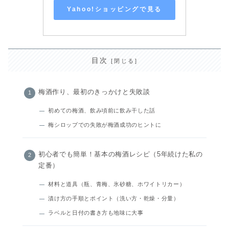
Yahoo!ショッピングで見る
目次
梅酒作り、最初のきっかけと失敗談
初めての梅酒、飲み頃前に飲み干した話
梅シロップでの失敗が梅酒成功のヒントに
初心者でも簡単！基本の梅酒レシピ（5年続けた私の
定番）
材料と道具（瓶、青梅、氷砂糖、ホワイトリカー）
漬け方の手順とポイント（洗い方・乾燥・分量）
ラベルと日付の書き方も地味に大事