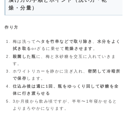
漬け方の手順とポイント（洗い方・乾
燥・分量）
作り方
梅は洗って
ヘタを竹串などで取り除き
、
水分をよく
拭き取る
orざるに乗せて
乾燥させます
。
殺菌した瓶
に、梅と氷砂糖を交互に入れていきま
す。
ホワイトリカーを静かに注ぎ入れ、
密閉して冷暗所
で保存
します。
仕込み後は週に1回、瓶をゆっくり回して砂糖を全
体に行き渡らせる
3か月後から飲み頃ですが、半年〜1年寝かせると
よりまろやかになります。