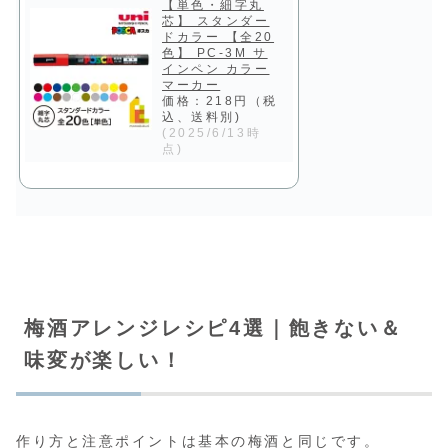
【単色・細字丸
芯】 スタンダー
ドカラー 【全20
色】 PC-3M サ
インペン カラー
マーカー
価格：218円（税
込、送料別)
(2025/6/13時
点)
梅酒アレンジレシピ4選｜飽きない＆
味変が楽しい！
作り方と注意ポイントは基本の梅酒と同じです。