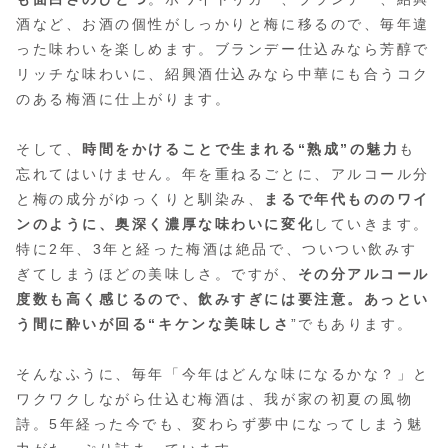
酒など、お酒の個性がしっかりと梅に移るので、毎年違
った味わいを楽しめます。ブランデー仕込みなら芳醇で
リッチな味わいに、紹興酒仕込みなら中華にも合うコク
のある梅酒に仕上がります。
そして、
時間をかけることで生まれる“熟成”の魅力
も
忘れてはいけません。年を重ねるごとに、アルコール分
と梅の成分がゆっくりと馴染み、
まるで年代もののワイ
ンのように、奥深く濃厚な味わいに変化
していきます。
特に2年、3年と経った梅酒は絶品で、ついつい飲みす
ぎてしまうほどの美味しさ。ですが、
その分アルコール
度数も高く感じるので、飲みすぎには要注意。あっとい
う間に酔いが回る“キケンな美味しさ
”でもあります。
そんなふうに、毎年「今年はどんな味になるかな？」と
ワクワクしながら仕込む梅酒は、我が家の初夏の風物
詩。5年経った今でも、変わらず夢中になってしまう魅