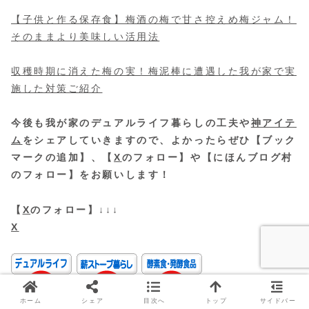
【子供と作る保存食】梅酒の梅で甘さ控えめ梅ジャム！
そのままより美味しい活用法
収穫時期に消えた梅の実！梅泥棒に遭遇した我が家で実
施した対策ご紹介
今後も我が家のデュアルライフ暮らしの工夫や
神アイテ
ム
をシェアしていきますので、よかったらぜひ【ブック
マークの追加】、【
X
のフォロー】や【にほんブログ村
のフォロー】をお願いします！
【
X
のフォロー】↓↓↓
X
ボタンクリック（タップ）で応援をお願いします〜
（
にほんブログ村
ランキングに参加しています）
ホーム
シェア
目次へ
トップ
サイドバー