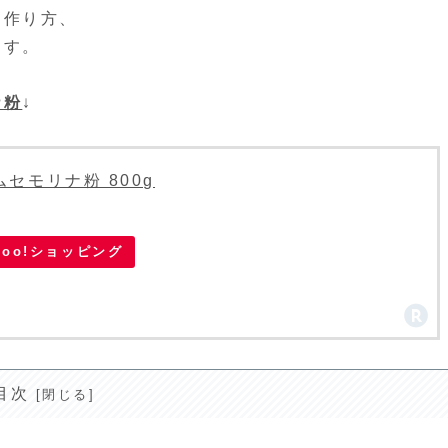
と作り方、
ます。
ナ粉
↓
セモリナ粉 800g
hoo!ショッピング
目次