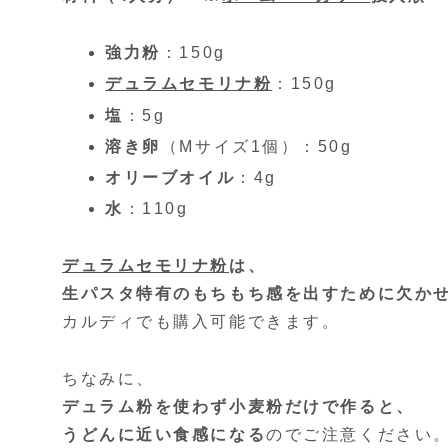
強力粉
：150g
デュラムセモリナ粉
：150g
塩
：5g
溶き卵
（Mサイズ1個）：50g
オリーブオイル
：4g
水
：110g
デュラムセモリナ粉
は、
生パスタ特有のもちもち感を出すために欠か
カルディでも購入可能できます。
ちなみに、
デュラム粉を使わず小麦粉だけで作ると、
うどんに近い食感になる
のでご注意ください