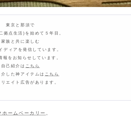
東京と那須で
fe(二拠点生活)を始めて５年目。
家族と共に楽しむ
イディア
を発信しています。
情報をお知らせしています。
自己紹介は
こちら
紹介した神アイテムは
こちら
ィリエイト広告があります。
クホームベーカリー
。
、