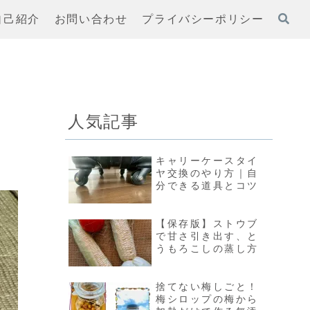
自己紹介
お問い合わせ
プライバシーポリシー
人気記事
キャリーケースタイ
ヤ交換のやり方｜自
分できる道具とコツ
【保存版】ストウブ
で甘さ引き出す、と
うもろこしの蒸し方
捨てない梅しごと！
梅シロップの梅から