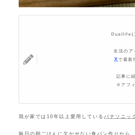
Dualli
生活のア
X
で最新
記事に
※アフ
我が家では10年以上愛用している
パナソニッ
毎日の朝ごはんに欠かせない食パン作りから