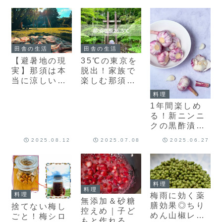
田舎の生活
田舎の生活
【避暑地の現
35℃の東京を
実】那須は本
脱出！家族で
当に涼しい？
楽しむ那須の
標高500m・
避暑地８選
料理
別荘暮らし5
1年間楽しめ
年の体験談
る！新ニンニ
クの黒酢漬け
で保存も健康
2025.08.12
2025.07.08
2025.06.27
もバッチリ
料理
料理
料理
梅雨に効く薬
無添加＆砂糖
膳効果◎ちり
捨てない梅し
控えめ｜子ど
めん山椒レシ
ごと！梅シロ
もと作れる簡