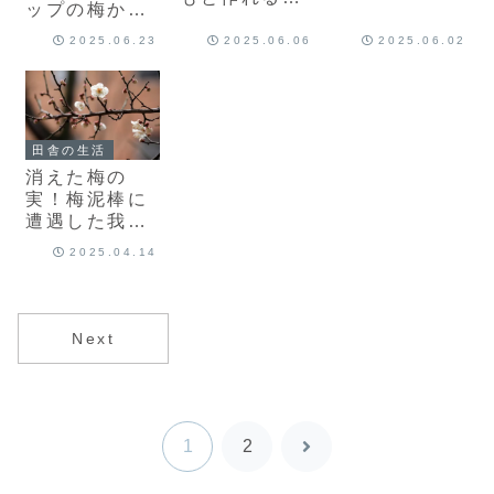
ピ｜実山椒の
ップの梅から
単いちごジャ
下処理〜保存
加熱だけで作
ム｜道の駅の
2025.06.23
2025.06.06
2025.06.02
まで完全ガイ
る無添加梅ジ
格安いちごで
ド
ャム
田舎の生活
消えた梅の
実！梅泥棒に
遭遇した我が
家で実施した
2025.04.14
対策
Next
1
2
次
へ