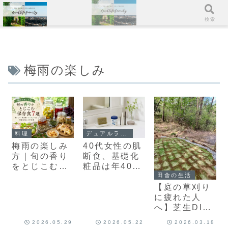
メニュー
検索
梅雨の楽しみ
料理
デュアルライフスタイル
梅雨の楽しみ
40代女性の肌
方｜旬の香り
断食、基礎化
をとじこむ保
粧品は年400
田舎の生活
存食7選
円台
【庭の草刈り
に疲れた人
へ】芝生DIY
で手間半減
2026.05.29
2026.05.22
2026.03.18