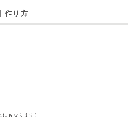
｜作り方
く
止にもなります）