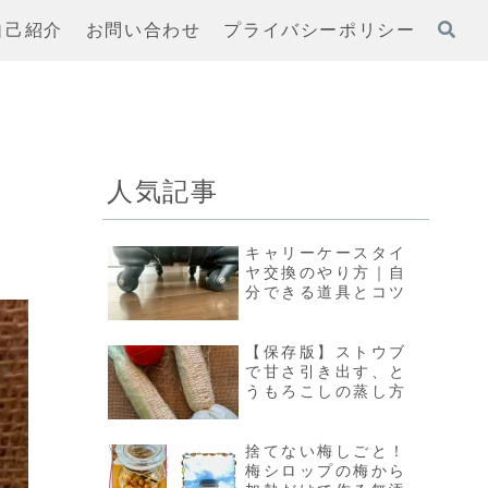
自己紹介
お問い合わせ
プライバシーポリシー
人気記事
キャリーケースタイ
ヤ交換のやり方｜自
分できる道具とコツ
【保存版】ストウブ
で甘さ引き出す、と
うもろこしの蒸し方
捨てない梅しごと！
梅シロップの梅から