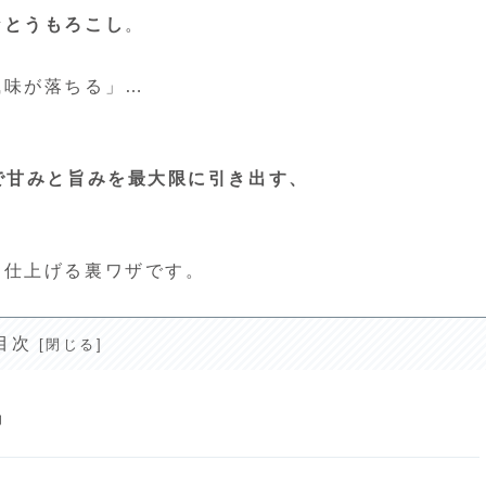
なとうもろこし
。
風味が落ちる」…
で甘みと旨みを最大限に引き出す、
に仕上げる裏ワザです。
目次
力