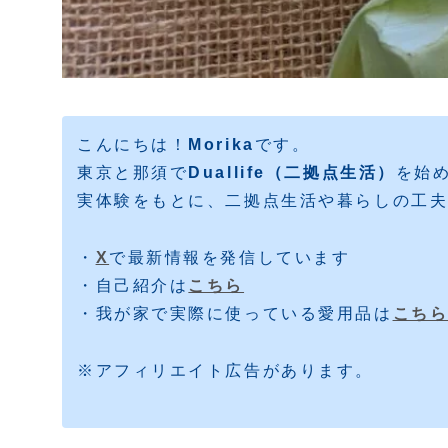
こんにちは！
Morika
です。
東京と那須で
Duallife（二拠点生活）
を始
実体験をもとに、二拠点生活や暮らしの工
・
X
で最新情報を発信しています
・自己紹介は
こちら
・我が家で実際に使っている愛用品は
こち
※アフィリエイト広告があります。