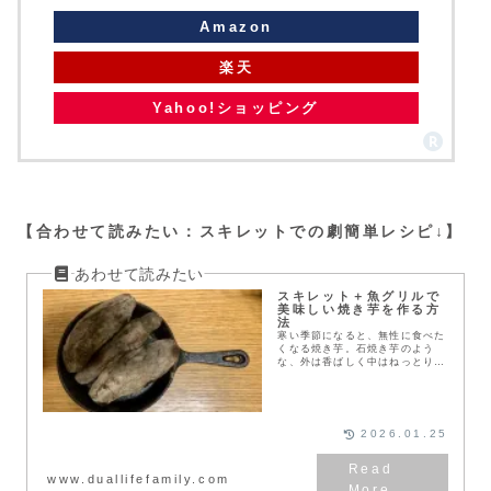
Amazon
楽天
Yahoo!ショッピング
【合わせて読みたい：スキレットでの劇簡単レシピ↓】
スキレット＋魚グリルで
美味しい焼き芋を作る方
法
寒い季節になると、無性に食べた
くなる焼き芋。石焼き芋のよう
な、外は香ばしく中はねっとり甘
い焼き芋を、家で簡単に作れたら
嬉しいと思いませんか。実は特別
な機械がなくても、スキレットと
魚グリルがあれば、驚く...
2026.01.25
www.duallifefamily.com