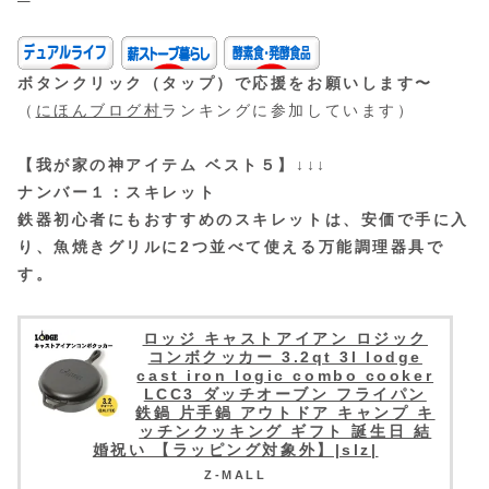
ボタンクリック（タップ）で応援をお願いします〜
（
にほんブログ村
ランキングに参加しています）
【我が家の神アイテム ベスト５】↓↓↓
ナンバー１：スキレット
鉄器初心者にもおすすめのスキレットは、安価で手に入
り、魚焼きグリルに2つ並べて使える万能調理器具で
す。
ロッジ キャストアイアン ロジック
コンボクッカー 3.2qt 3l lodge
cast iron logic combo cooker
LCC3 ダッチオーブン フライパン
鉄鍋 片手鍋 アウトドア キャンプ キ
ッチンクッキング ギフト 誕生日 結
婚祝い 【ラッピング対象外】|slz|
Z-MALL