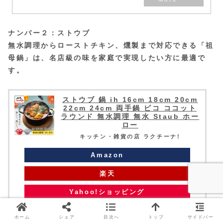
ナンバー２：ストウブ
無水調理からローストチキン、燻製まで対応できる「祖
母鍋」は、名店級の味を家庭で実現したい方に最適で
す。
ストウブ 鍋 ih 16cm 18cm 20cm
22cm 24cm 両手鍋 ピコ ココット
ラウンド 無水調理 無水 Staub ホー
ロー
キッチン・雑貨の店 ラクチーナ!
Amazon
楽天
Yahoo!ショッピング
ホーム
シェア
目次へ
トップ
サイドバー