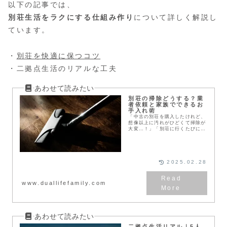
以下の記事では、
別荘生活をラクにする仕組み作り
について詳しく解説し
ています。
・
別荘を快適に保つコツ
・二拠点生活のリアルな工夫
別荘の掃除どうする？業
者依頼と家族でできるお
手入れ術
「中古の別荘を購入したけれど、
想像以上に汚れがひどくて掃除が
大変…！」「別荘に行くたびにホ
コリや水垢が気になって、のんび
り過ごせない…。」そんな悩みを
抱えている方へ。我が家も中古別
荘を購入後、自分たち...
2025.02.28
www.duallifefamily.com
二拠点生活リアル｜5人