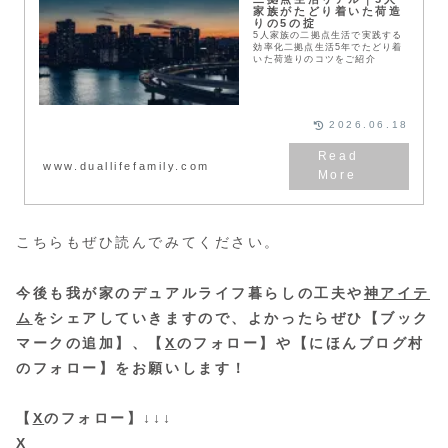
家族がたどり着いた荷造
りの5の掟
5人家族の二拠点生活で実践する
効率化二拠点生活5年でたどり着
いた荷造りのコツをご紹介
2026.06.18
www.duallifefamily.com
こちらもぜひ読んでみてください。
今後も我が家のデュアルライフ暮らしの工夫や
神アイテ
ム
をシェアしていきますので、よかったらぜひ【ブック
マークの追加】、【
X
のフォロー】や【にほんブログ村
のフォロー】をお願いします！
【
X
のフォロー】↓↓↓
X