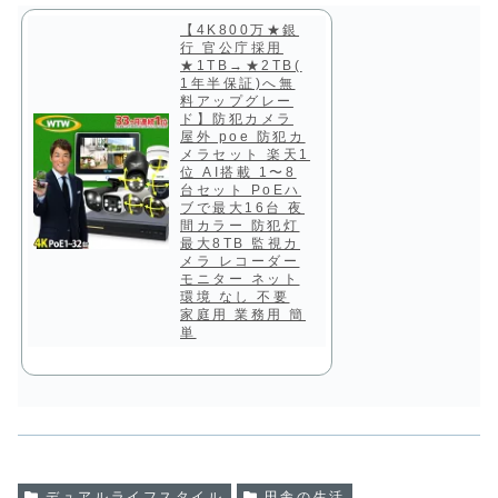
【4K800万★銀
行 官公庁採用
★1TB→★2TB(
1年半保証)へ無
料アップグレー
ド】防犯カメラ
屋外 poe 防犯カ
メラセット 楽天1
位 AI搭載 1〜8
台セット PoEハ
ブで最大16台 夜
間カラー 防犯灯
最大8TB 監視カ
メラ レコーダー
モニター ネット
環境 なし 不要
家庭用 業務用 簡
単
デュアルライフスタイル
田舎の生活