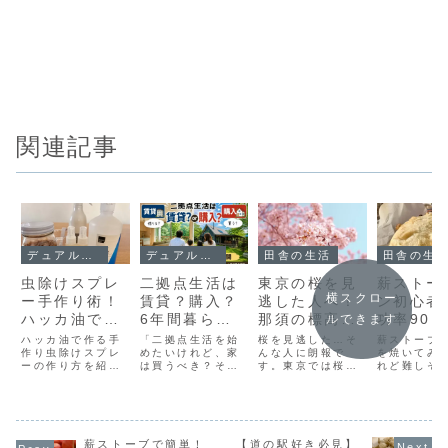
関連記事
デュアルライフスタイル
デュアルライフスタイル
田舎の生活
田舎の生
虫除けスプレ
二拠点生活は
東京の桜を見
薪ストー
横スクロー
ー手作り術！
賃貸？購入？
逃した人へ！
ン初心者
ハッカ油で約
6年間暮らし
那須の標高別
功率90
ルできます
90％節約
た本音を公開
お花見スポッ
加水パン
ハッカ油で作る手
「二拠点生活を始
桜を見逃した…そ
薪ストーブ
作り虫除けスプレ
めたいけれど、家
ト5選
んな人に朗報で
を焼いてみ
ーの作り方を紹
は買うべき？それ
す。東京では桜の
れど難しそ
介。5人家族が実
とも賃貸？」実
見頃が終わってし
ブンがなく
践する節約術や原
は、我が家も最初
まった4月中旬以
当に焼ける
価、安全な使い方
から購入を決めて
降でも、標高差の
安何度やっ
まで詳しく解説し
いたわけではあり
ある那須ではまだ
ンが固くな
ます。
ません。賃貸、貸
まだお花見が楽し
らまない薪
薪ストーブで簡単！
別荘、ホテル滞在
【道の駅好き必見】
めます。本記事で
ブ料理をも