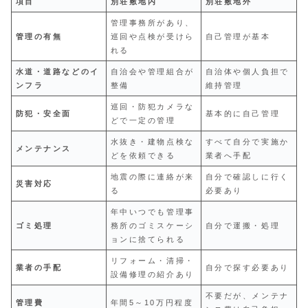
項目
別荘敷地内
別荘敷地外
管理事務所があり、
管理の有無
巡回や点検が受けら
自己管理が基本
れる
水道・道路などのイ
自治会や管理組合が
自治体や個人負担で
ンフラ
整備
維持管理
巡回・防犯カメラな
防犯・安全面
基本的に自己管理
どで一定の管理
水抜き・建物点検な
すべて自分で実施か
メンテナンス
どを依頼できる
業者へ手配
地震の際に連絡が来
自分で確認しに行く
災害対応
る
必要あり
年中いつでも管理事
ゴミ処理
務所のゴミスケーシ
自分で運搬・処理
ョンに捨てられる
リフォーム・清掃・
業者の手配
自分で探す必要あり
設備修理の紹介あり
不要だが、メンテナ
管理費
年間5～10万円程度