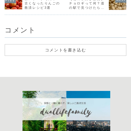
など、さまざまな
は、都内の桜が散
しみたいこ
古くなったりんごの
チョロギって何？道
選択肢を比較した
ってからでも満開
な悩みでこ
救済レシピ3選
の駅で見つけたら試
うえで、最終的に
の桜が見られる、
にたどり着
したい漬けレシピ
家を購入すること
那須の標高別お花
も多いので
を選びました。も
見スポット5選を
でしょうか
ちろん、購入して
紹介します。「せ
は、薪スト
良...
っ...
パ...
コメント
コメントを書き込む