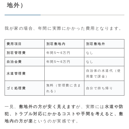
地外）
我が家の場合、年間に実際にかかった費用となります。
費用項目
別荘敷地内
別荘敷地外
別荘管理費
年間5〜6万円
なし
自治会費
年間5〜6万円
なし
自治体の水道代（使
水道管理費
用量で課金）
無料（管理費に含ま
ゴミ処理費
自分で持ち帰り
れる）
一見、
敷地外の方が安く見えます
が、実際には
水道や防
犯、トラブル対応にかかるコストや手間を考えると、敷
地内の方が楽
というのが実感です。