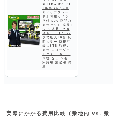
★1TB→★2TB(
1年半保証)へ無
料アップグレー
ド】防犯カメラ
屋外 poe 防犯カ
メラセット 楽天1
位 AI搭載 1〜8
台セット PoEハ
ブで最大16台 夜
間カラー 防犯灯
最大8TB 監視カ
メラ レコーダー
モニター ネット
環境 なし 不要
家庭用 業務用 簡
単
実際にかかる費用比較（敷地内 vs. 敷