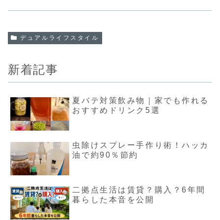
デュアルライフスタイル
新着記事
夏バテ対策飲み物｜家でも作れる
おすすめドリンク5選
虫除けスプレー手作り術！ハッカ
油で約90％節約
二拠点生活は賃貸？購入？6年間
暮らした本音を公開