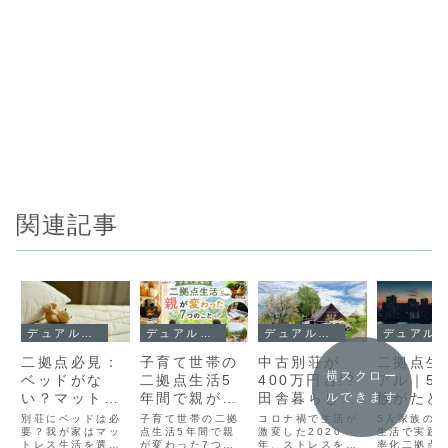
関連記事
デュアルライフスタイル
デュアルライフスタイル
デュアルライフスタイル
デュアルライフスタイル
二拠点必見：
子育て世帯の
中古別荘が
二拠点生
横スクロー
ベッドがな
二拠点生活5
400万円台!?
アル｜5
い？マットレ
年間で親が変
田舎暮らしに
族がたど
ルできます
ス生活にメリ
わった7つの
憧れるママが
いた荷造
別荘にベッドは必
子育て世帯の二拠
コロナ禍で生活が
5人家族の
ット４つ
要？我が家はマッ
こと
点生活5年間で親
行動したきっ
激変した2020
5の掟
生活で実践
トレス生活を選び
が変わった7つの
年、ストレスを抱
率化二拠点