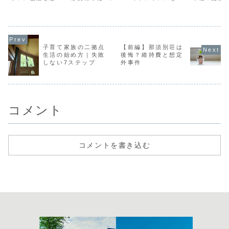
かけ
ました。移動・収
ことを実体験で紹
える中で出会った
年でたどり
納がラクで、来客
介。
「格安中古別
荷造りのコ
時にも対応できる
荘」。家族の時間
紹介
マットは、コスパ
や自然との暮らし
や掃除のしやすさ
を求めて、週末に
も魅力。さらに、
物件見学へ。この
夏は涼しい1階、
記事では、実際に
子育て家族の二拠点
【前編】那須別荘は
冬は暖かい2階
物件を探したきっ
生活の始め方｜失敗
後悔？維持費と想定
と、季節で寝る場
かけや体験談を紹
しない7ステップ
外事件
所を変える柔軟性
介。初めて別荘を
も。車中泊にも使
検討する方や、家
える多用途マット
族で田舎暮らしを
の実例や、デメリ
夢見る方に向けた
ットとその対策
リアルな体験記事
（子どもたちへの
です。
家事協力の工夫）
コメント
も詳しく紹介しま
す。
コメントを書き込む