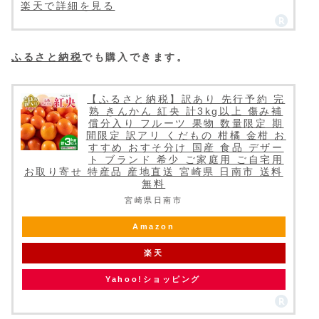
楽天で詳細を見る
ふるさと納税
でも購入できます。
【ふるさと納税】訳あり 先行予約 完
熟 きんかん 紅央 計3kg以上 傷み補
償分入り フルーツ 果物 数量限定 期
間限定 訳アリ くだもの 柑橘 金柑 お
すすめ おすそ分け 国産 食品 デザー
ト ブランド 希少 ご家庭用 ご自宅用
お取り寄せ 特産品 産地直送 宮崎県 日南市 送料
無料
宮崎県日南市
Amazon
楽天
Yahoo!ショッピング