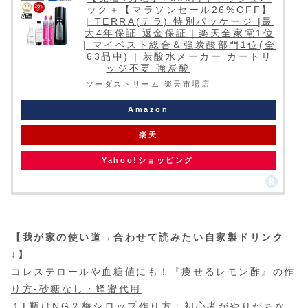
ック＋【マラソンセール26%OFF】
| TERRA(テラ) 特別パッケージ |最
大4年保証 返金保証｜楽天全家電1位
| マイベスト総合＆強炭酸部門1位(全
63品中) | 炭酸水メーカー カートリ
ッジ不要 強炭酸
ソーダストリーム 楽天市場店
Amazon
楽天
Yahoo!ショッピング
【我が家の使い道→合わせて読みたい自家製ドリンク
↓】
コレステロールや血糖値にも！『痩せるレモン酢』の作
り方-砂糖なし・蜂蜜代用
１L瓶はNG？梅シロップ作り方：初心者がやりがちな