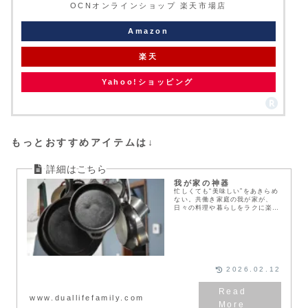
OCNオンラインショップ 楽天市場店
Amazon
楽天
Yahoo!ショッピング
もっとおすすめアイテムは↓
我が家の神器
忙しくても“美味しい”をあきらめ
ない。共働き家庭の我が家が、
日々の料理や暮らしをラクに楽し
くしてくれる「神アイテム」を、
ジャンル別にまとめました。鉄器
グッズから発酵家電、収納容器ま
で、使い勝手と味のレベルを両立
した愛用品をご紹介しています。
2026.02.12
www.duallifefamily.com