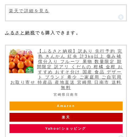
楽天で詳細を見る
ふるさと納税
でも購入できます。
【ふるさと納税】訳あり 先行予約 完
熟 きんかん 紅央 計3kg以上 傷み補
償分入り フルーツ 果物 数量限定 期
間限定 訳アリ くだもの 柑橘 金柑 お
すすめ おすそ分け 国産 食品 デザー
ト ブランド 希少 ご家庭用 ご自宅用
お取り寄せ 特産品 産地直送 宮崎県 日南市 送料
無料
宮崎県日南市
Amazon
楽天
Yahoo!ショッピング