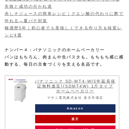
失敗と成功の分かれ道
赤しそジュースの簡単レシピ｜クエン酸の代わりに酢で
作れる→夏バテ対策
梅酒歴5年｜初心者でも美味しくできる作り方＆味変レ
シピ4選
ナンバー４：パナソニックのホームベーカリー
パンはもちろん、肉まんや生パスタも。もちもち感に感
動する、毎日の主食づくりを支える名品です。
パナソニック SD-MT4-W[5年延長保
証無料進呈](SDMT4W) 1斤タイプ
ホームベーカリー
マサニ電気株式会社 楽天市場店
Amazon
楽天