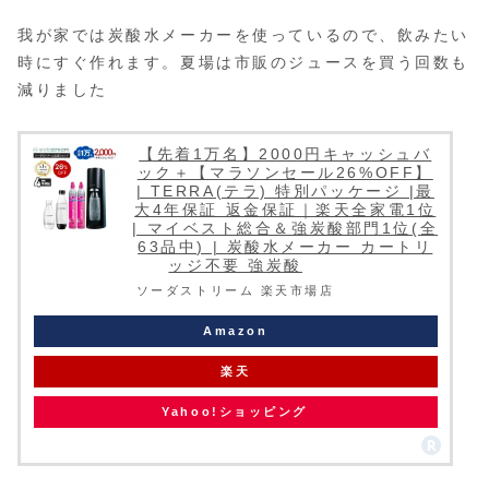
我が家では炭酸水メーカーを使っているので、飲みたい
時にすぐ作れます。夏場は市販のジュースを買う回数も
減りました
【先着1万名】2000円キャッシュバ
ック＋【マラソンセール26%OFF】
| TERRA(テラ) 特別パッケージ |最
大4年保証 返金保証｜楽天全家電1位
| マイベスト総合＆強炭酸部門1位(全
63品中) | 炭酸水メーカー カートリ
ッジ不要 強炭酸
ソーダストリーム 楽天市場店
Amazon
楽天
Yahoo!ショッピング