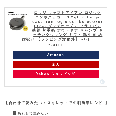
ロッジ キャストアイアン ロジック
コンボクッカー 3.2qt 3l lodge
cast iron logic combo cooker
LCC3 ダッチオーブン フライパン
鉄鍋 片手鍋 アウトドア キャンプ キ
ッチンクッキング ギフト 誕生日 結
婚祝い 【ラッピング対象外】|slz|
Z-MALL
Amazon
楽天
Yahoo!ショッピング
【合わせて読みたい：スキレットでの劇簡単レシピ↓】