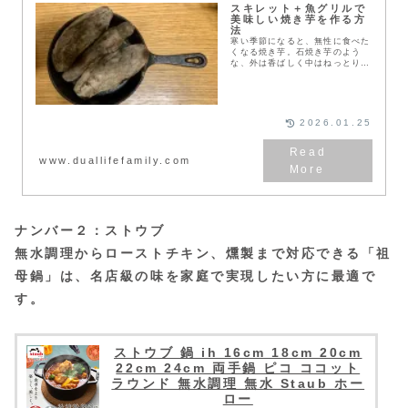
スキレット＋魚グリルで
美味しい焼き芋を作る方
法
寒い季節になると、無性に食べた
くなる焼き芋。石焼き芋のよう
な、外は香ばしく中はねっとり甘
い焼き芋を、家で簡単に作れたら
嬉しいと思いませんか。実は特別
な機械がなくても、スキレットと
魚グリルがあれば、驚く...
2026.01.25
www.duallifefamily.com
ナンバー２：ストウブ
無水調理からローストチキン、燻製まで対応できる「祖
母鍋」は、名店級の味を家庭で実現したい方に最適で
す。
ストウブ 鍋 ih 16cm 18cm 20cm
22cm 24cm 両手鍋 ピコ ココット
ラウンド 無水調理 無水 Staub ホー
ロー