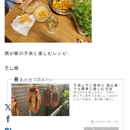
我が家の子供と楽しむレシピ↓
干し柿
子供と干し柿作り 初心者
でも簡単に楽しむ方法
秋の訪れを感じながら、子供と一
緒に干し柿作りを楽しんでみませ
んか？今回は、道の駅で購入した
渋柿を使って、手軽に干し柿を作
る方法をご紹介します。たった
1800円で20個も手に入るので、
家族みんなで気軽に...
2026.04.28