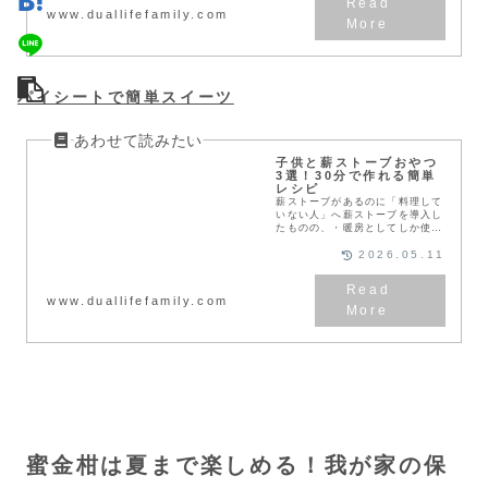
www.duallifefamily.com
パイシートで簡単スイーツ
子供と薪ストーブおやつ
3選！30分で作れる簡単
レシピ
薪ストーブがあるのに「料理して
いない人」へ薪ストーブを導入し
たものの、・暖房としてしか使っ
ていない・料理は難しそうで手を
出していない・子供と楽しめる使
2026.05.11
い方がわからないこんなふうに感
じていませんか？実は...
www.duallifefamily.com
蜜金柑は夏まで楽しめる！我が家の保