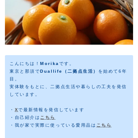
こんにちは！
Morika
です。
東京と那須で
Duallife（二拠点生活）
を始めて6年
目。
実体験をもとに、二拠点生活や暮らしの工夫を発信
しています。
・
X
で最新情報を発信しています
・自己紹介は
こちら
・我が家で実際に使っている愛用品は
こちら