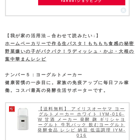
Yahoo!ショッピング
【我が家の活用法→合わせて読みたい↓】
ホームベーカリーで作る生パスタ！もちもち食感の秘密
野菜嫌いの子がパクパク！ラディッシュ・かぶ・大根の
葉中華まんレシピ
ナンバー５：ヨーグルトメーカー
健康習慣の一歩目に。家族の免疫アップに毎日フル稼
働。コスパ最高の発酵生活サポーターです。
【送料無料】 アイリスオーヤマ ヨー
グルトメーカー ホワイト IYM-016-
W 甘酒 メーカー 発酵 麹 ギリシャヨ
ーグルト 牛乳パック 飲むヨーグルト
発酵食品 レシピ 納豆 低温調理 IYM-
016