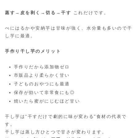
蒸す→皮を剥く→切る→干す
これだけです。
べにはるかや安納芋は甘味が強く、水分量も多いので干
し芋に最適。
手作り干し芋のメリット
手作りだから添加物ゼロ
市販品より柔らかく甘い
子どものおやつにも最適
保存が効いて非常食にも◎
焼いたら蜜がにじむほど甘い
干し芋は“干すだけで劇的に味が変わる”食材の代表で
す。
干し芋は蒸し方ひとつで甘さが変わります。