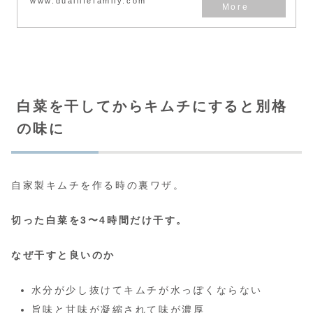
www.duallifefamily.com
白菜を干してからキムチにすると別格
の味に
自家製キムチを作る時の裏ワザ。
切った白菜を3〜4時間だけ干す。
なぜ干すと良いのか
水分が少し抜けてキムチが水っぽくならない
旨味と甘味が凝縮されて味が濃厚