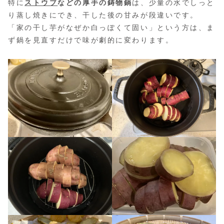
特に
ストウブ
などの厚手の鋳物鍋
は、少量の水でしっと
り蒸し焼きにでき、干した後の甘みが段違いです。
「家の干し芋がなぜか白っぽくて固い」という方は、ま
ず鍋を見直すだけで味が劇的に変わります。