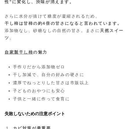
性”に変化し、渋味が消えます。
さらに水分が抜けて糖度が凝縮されるため、
干し柿は甘柿の約4倍の甘さになると言われています。
添加物なし、砂糖なしの自然の甘さ。まさに
天然スイー
ツ
。
自家製干し柿
の魅力
手作りだから添加物ゼロ
干し加減で、自分の好みの硬さに
濃厚でねっとりした甘さは市販以上
子どものおやつにも安心
子供と一緒に作って食育に
失敗しないための注意ポイント
カビ対策が最重要