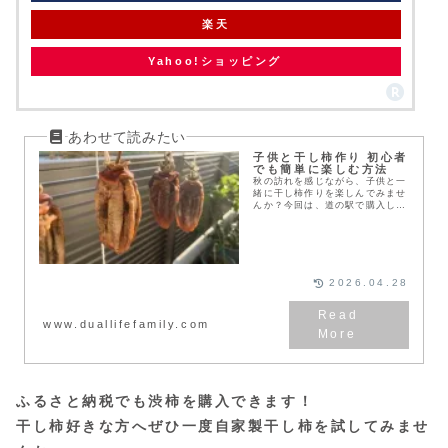
楽天
Yahoo!ショッピング
子供と干し柿作り 初心者
でも簡単に楽しむ方法
秋の訪れを感じながら、子供と一
緒に干し柿作りを楽しんでみませ
んか？今回は、道の駅で購入した
渋柿を使って、手軽に干し柿を作
る方法をご紹介します。たった
1800円で20個も手に入るので、
家族みんなで気軽に...
2026.04.28
www.duallifefamily.com
ふるさと納税でも渋柿を購入できます！
干し柿好きな方へぜひ一度自家製干し柿を試してみませ