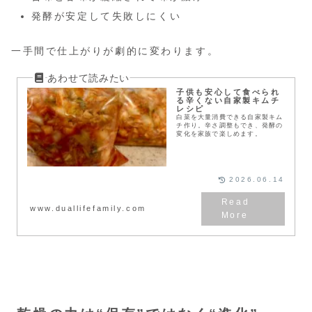
発酵が安定して失敗しにくい
一手間で仕上がりが劇的に変わります。
子供も安心して食べられ
る辛くない自家製キムチ
レシピ
白菜を大量消費できる自家製キム
チ作り。辛さ調整もでき、発酵の
変化を家族で楽しめます。
2026.06.14
www.duallifefamily.com