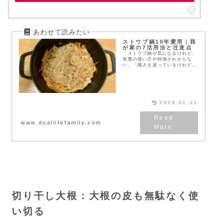
ストウブ鍋10年愛用｜我
が家の7活用法と注意点
「ストウブ鍋が気になるけれど、
実際の使い方や特徴がわからな
い」「購入を迷っているけれど、
どれくらい使えるものなの？」そ
んな疑問を持つ方へ。この記事で
は、10年以上愛用してきた我が
家の経験を元に、ストウ...
2026.01.21
www.duallifefamily.com
切り干し大根：大根の皮も無駄なく使
い切る