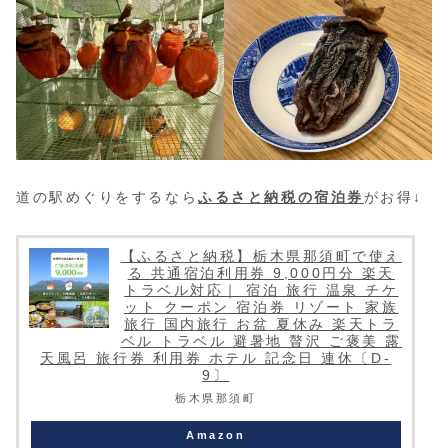
道の駅めぐりをするなら
ふるさと納税の宿泊券
がお得↓
【ふるさと納税】栃木県那須町で使え
る 共通宿泊利用券 9,000円分 楽天
トラベル対応｜ 宿泊 旅行 温泉 チケ
ット クーポン 宿泊券 リゾート 家族
旅行 国内旅行 お盆 夏休み 楽天トラ
ベル トラベル 避暑地 贅沢 ご褒美 露
天風呂 旅行券 利用券 ホテル 記念日 連休〔D-
9〕
栃木県那須町
Amazon