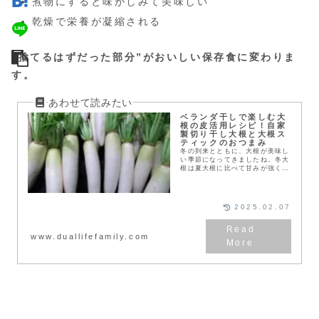
煮物にすると味がしみて美味しい
乾燥で栄養が凝縮される
“捨てるはずだった部分”がおいしい保存食に変わりま
す。
ベランダ干しで楽しむ大
根の皮活用レシピ！自家
製切り干し大根と大根ス
ティックのおつまみ
冬の到来とともに、大根が美味し
い季節になってきましたね。冬大
根は夏大根に比べて甘みが強く、
そのまま生で食べてもみずみずし
くてとっても美味しいです。しか
し、硬くて少し辛みのある皮は剥
くことが多くなります...
2025.02.07
www.duallifefamily.com