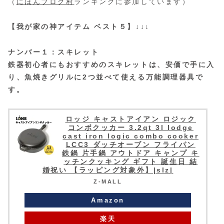
（
にほんブログ村
ランキングに参加しています）
【我が家の神アイテム ベスト５】↓↓↓
ナンバー１：スキレット
鉄器初心者にもおすすめのスキレットは、安価で手に入
り、魚焼きグリルに2つ並べて使える万能調理器具で
す。
ロッジ キャストアイアン ロジック
コンボクッカー 3.2qt 3l lodge
cast iron logic combo cooker
LCC3 ダッチオーブン フライパン
鉄鍋 片手鍋 アウトドア キャンプ キ
ッチンクッキング ギフト 誕生日 結
婚祝い 【ラッピング対象外】|slz|
Z-MALL
Amazon
楽天