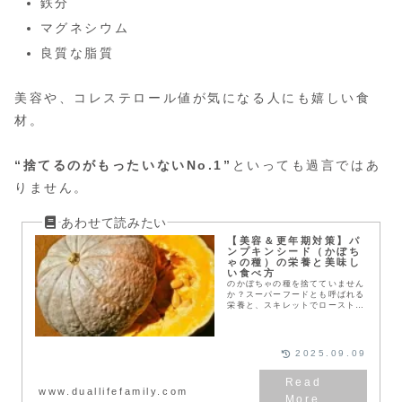
鉄分
マグネシウム
良質な脂質
美容や、コレステロール値が気になる人にも嬉しい食
材。
“捨てるのがもったいないNo.1”
といっても過言ではあ
りません。
【美容＆更年期対策】パ
ンプキンシード（かぼち
ゃの種）の栄養と美味し
い食べ方
のかぼちゃの種を捨てていません
か？スーパーフードとも呼ばれる
栄養と、スキレットでロースト方
法を解説
2025.09.09
www.duallifefamily.com