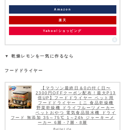
Amazon
楽天
Yahoo!ショッピング
▼ 乾燥レモンを一気に作るなら
フードドライヤー
【マラソン最終日＆0の付く日〜
2300円OFFクーポン配布！最大P13
倍UP】フードドライヤー ペット用
フードドライヤー ミニ 食品乾燥機
野菜乾燥機 ドライフルーツメーカー
ペットおやつ 電気食品脱水機 ドライ
フード 無添加 35～75℃ 1～24h ジャーキーメ
ーカー 6層・7層・8層
BelleLife