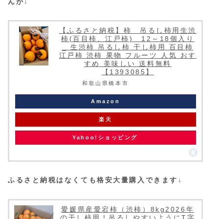
んか↓
【ふるさと納税】柿 吊るし柿用生渋
柿(百目柿、江戸柿) 12～18個入り
_ 生渋柿 吊るし柿 干し柿用 百目柿
江戸柿 渋柿 果物 フルーツ 人気 おす
すめ 美味しい 送料無料
【1393085】
和歌山県橋本市
Amazon
楽天
Yahoo!ショッピング
ふるさと納税はなくても格安大量購入できます↓
愛媛県産愛宕柿（渋柿）8kg2026年
の干し柿用！吊るしやすいようにT字