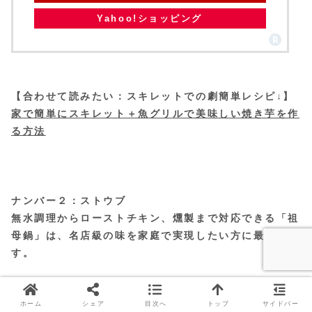
Yahoo!ショッピング
【合わせて読みたい：スキレットでの劇簡単レシピ↓】
家で簡単にスキレット＋魚グリルで美味しい焼き芋を作
る方法
ナンバー２：ストウブ
無水調理からローストチキン、燻製まで対応できる「祖
母鍋」は、名店級の味を家庭で実現したい方に最適で
す。
ストウブ 鍋 ih 16cm 18cm 20cm
ホーム
シェア
目次へ
トップ
サイドバー
22cm 24cm 両手鍋 ピコ ココット