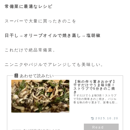
常備菜に最適なレシピ
スーパーで大量に買ったきのこを
日干し→オリーブオイルで焼き蒸し→塩胡椒
これだけで絶品常備菜。
ニンニクやバジルでアレンジしても美味しい。
【秋の作り置きおかず】
干すだけでうま味3倍！
ストウブで5分きのこ焼
き
干すだけでうま味3倍！ストウブ
で5分の簡単きのこ焼き。バジル
香る秋の作り置きで、栄養も彩り
もアップ。
2025.10.20