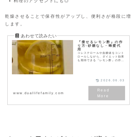
料理のアクセントにも◎
乾燥させることで保存性がアップし、便利さが格段に増
します。
『痩せるレモン酢』の作
り方-砂糖なし・蜂蜜代
用
コレステロールや血糖値をコント
ロールしながら、ダイエット効果
も期待できる『レモン酢』の作り
方をご紹介
2026.06.03
www.duallifefamily.com