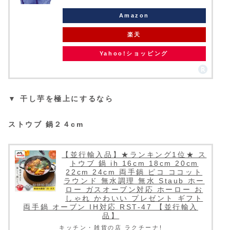
Amazon
楽天
Yahoo!ショッピング
▼ 干し芋を極上にするなら
ストウブ 鍋２４cm
【並行輸入品】★ランキング1位★ ス
トウブ 鍋 ih 16cm 18cm 20cm
22cm 24cm 両手鍋 ピコ ココット
ラウンド 無水調理 無水 Staub ホー
ロー ガスオーブン対応 ホーロー お
しゃれ かわいい プレゼント ギフト
両手鍋 オーブン IH対応 RST-47 【並行輸入
品】
キッチン・雑貨の店 ラクチーナ!