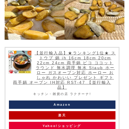
【並行輸入品】★ランキング1位★ ス
トウブ 鍋 ih 16cm 18cm 20cm
22cm 24cm 両手鍋 ピコ ココット
ラウンド 無水調理 無水 Staub ホー
ロー ガスオーブン対応 ホーロー お
しゃれ かわいい プレゼント ギフト
両手鍋 オーブン IH対応 RST-47 【並行輸入
品】
キッチン・雑貨の店 ラクチーナ!
Amazon
楽天
Yahoo!ショッピング