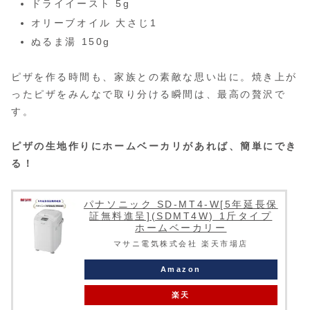
ドライイースト 5g
オリーブオイル 大さじ1
ぬるま湯 150g
ピザを作る時間も、家族との素敵な思い出に。焼き上が
ったピザをみんなで取り分ける瞬間は、最高の贅沢で
す。
ピザの生地作りにホームベーカリがあれば、簡単にでき
る！
パナソニック SD-MT4-W[5年延長保
証無料進呈](SDMT4W) 1斤タイプ
ホームベーカリー
マサニ電気株式会社 楽天市場店
Amazon
楽天