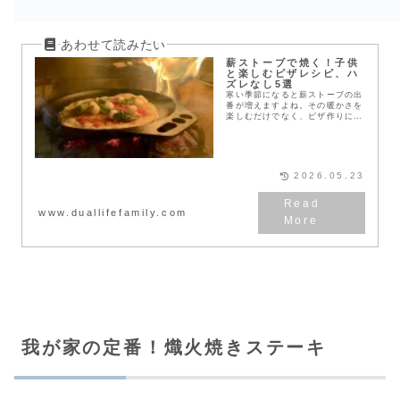
薪ストーブで焼く！子供
と楽しむピザレシピ、ハ
ズレなし5選
寒い季節になると薪ストーブの出
番が増えますよね。その暖かさを
楽しむだけでなく、ピザ作りに活
用してみませんか？薪ストーブは
高温が出せるため、自宅でもまる
で本格的な窯焼きピザのような仕
上がりになります。今...
2026.05.23
www.duallifefamily.com
我が家の定番！熾火焼きステーキ