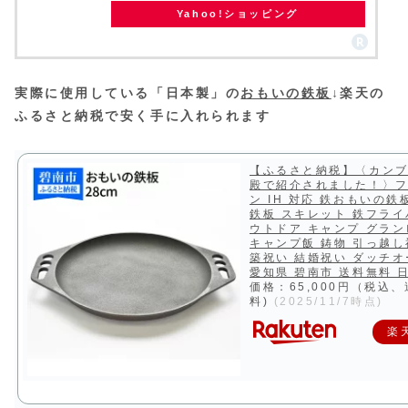
Yahoo!ショッピング
実際に使用している「日本製」の
おもいの鉄板
↓楽天の
ふるさと納税で安く手に入れられます
【ふるさと納税】〈カン
殿で紹介されました！〉
ン IH 対応 鉄おもいの鉄板
鉄板 スキレット 鉄フライ
ウトドア キャンプ グラ
キャンプ飯 鋳物 引っ越し
築祝い 結婚祝い ダッチ
愛知県 碧南市 送料無料 
価格：65,000円（税込
料)
(2025/11/7時点)
楽