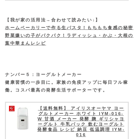
【我が家の活用法→合わせて読みたい↓】
ホームベーカリーで作る生パスタ！もちもち食感の秘密
野菜嫌いの子がパクパク！ラディッシュ・かぶ・大根の
葉中華まんレシピ
ナンバー５：ヨーグルトメーカー
健康習慣の一歩目に。家族の免疫アップに毎日フル稼
働。コスパ最高の発酵生活サポーターです。
【送料無料】 アイリスオーヤマ ヨー
グルトメーカー ホワイト IYM-016-
W 甘酒 メーカー 発酵 麹 ギリシャヨ
ーグルト 牛乳パック 飲むヨーグルト
発酵食品 レシピ 納豆 低温調理 IYM-
016