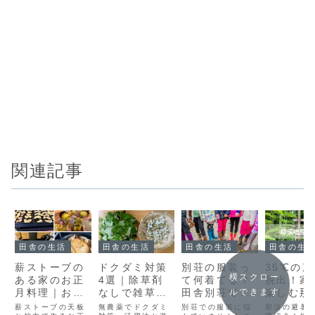
関連記事
田舎の生活
田舎の生活
田舎の生活
田舎の生
薪ストーブの
ドクダミ対策
別荘の服装っ
35℃の
横スクロー
ある家のお正
4選｜除草剤
て何着てる？
脱出！家
月料理｜おせ
なしで雑草が
田舎別荘で快
楽しむ那
ルできます
ち以外に簡単
資源に活用
適に過ごす
避暑地８
薪ストーブの天板
無農薬でドクダミ
別荘での服装に悩
那須の避暑