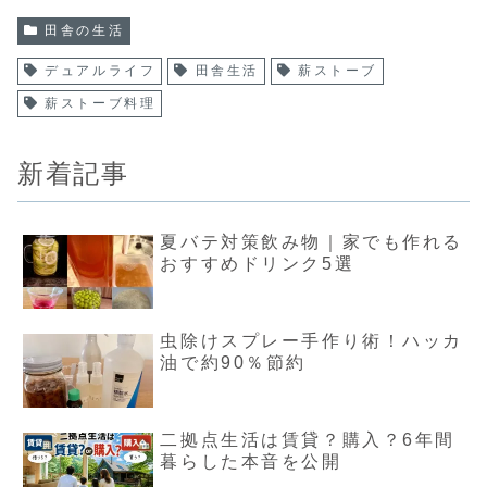
田舎の生活
デュアルライフ
田舎生活
薪ストーブ
薪ストーブ料理
新着記事
夏バテ対策飲み物｜家でも作れる
おすすめドリンク5選
虫除けスプレー手作り術！ハッカ
油で約90％節約
二拠点生活は賃貸？購入？6年間
暮らした本音を公開