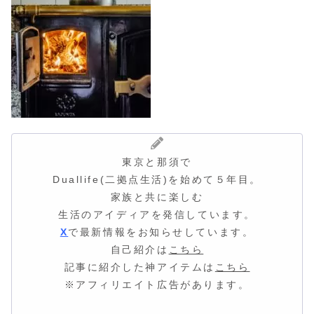
東京と那須で
Duallife(二拠点生活)を始めて５年目。
家族と共に楽しむ
生活のアイディア
を発信しています。
X
で最新情報をお知らせしています。
自己紹介は
こちら
記事に紹介した神アイテムは
こちら
※アフィリエイト広告があります。