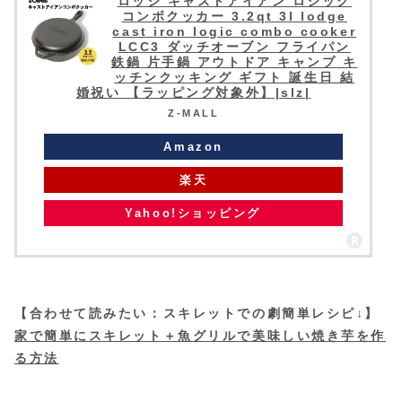
ロッジ キャストアイアン ロジック
コンボクッカー 3.2qt 3l lodge
cast iron logic combo cooker
LCC3 ダッチオーブン フライパン
鉄鍋 片手鍋 アウトドア キャンプ キ
ッチンクッキング ギフト 誕生日 結
婚祝い 【ラッピング対象外】|slz|
Z-MALL
Amazon
楽天
Yahoo!ショッピング
【合わせて読みたい：スキレットでの劇簡単レシピ↓】
家で簡単にスキレット＋魚グリルで美味しい焼き芋を作
る方法