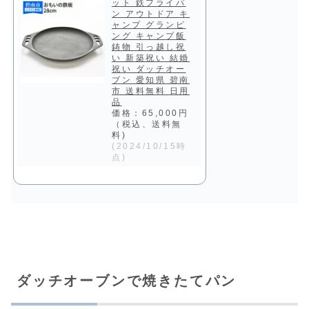
ット 鉄フライパ
ン アウトドア キ
ャンプ グランピ
ング キャンプ飯
鋳物 引っ越し祝
い 新築祝い 結婚
祝い ダッチオー
ブン 愛知県 碧南
市 送料無料 日用
品
価格：65,000円
（税込、送料無
料)
(2024/10/15時
点)
ダッチオーブンで焼きたてパン