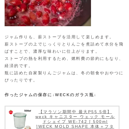
ジャム作りも、薪ストーブを活用して楽しめます。
薪ストーブの上でじっくりとりんごを煮詰めて水分を飛
ばすことで、濃厚な味わいに仕上がります。
ストーブの熱を利用するため、燃料費の節約にもなり、
経済的です。
瓶に詰めた自家製りんごジャムは、冬の朝食やおやつに
ぴったりです。
作ったジャムの保存に↓WECKのガラス瓶↓
【マラソン期間中 最大P55.5倍】
weck キャニスター ウェック モール
ドシェイプ WE-742 [ 500ml
]WECK MOLD SHAPE 本体＋フタ