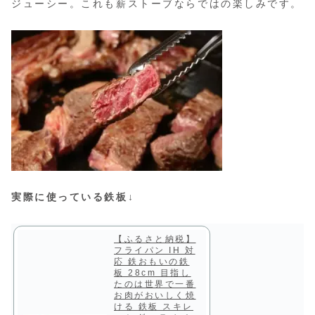
ジューシー。これも薪ストーブならではの楽しみです。
実際に使っている鉄板↓
【ふるさと納税】
フライパン IH 対
応 鉄おもいの鉄
板 28cm 目指し
たのは世界で一番
お肉がおいしく焼
ける 鉄板 スキレ