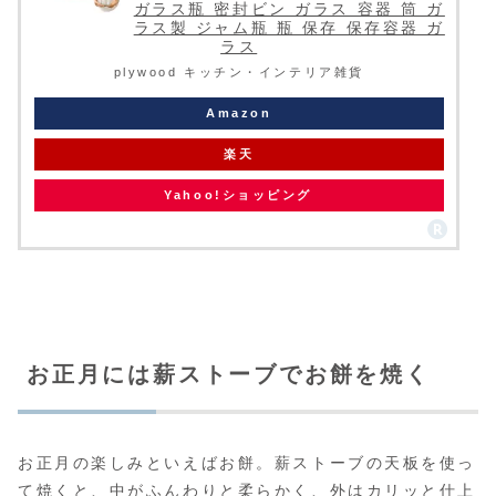
ガラス瓶 密封ビン ガラス 容器 筒 ガ
ラス製 ジャム瓶 瓶 保存 保存容器 ガ
ラス
plywood キッチン・インテリア雑貨
Amazon
楽天
Yahoo!ショッピング
お正月には薪ストーブでお餅を焼く
お正月の楽しみといえばお餅。薪ストーブの天板を使っ
て焼くと、中がふんわりと柔らかく、外はカリッと仕上