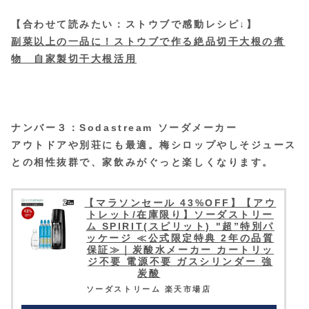
【合わせて読みたい：ストウブで感動レシピ↓】
副菜以上の一品に！ストウブで作る絶品切干大根の煮
物 自家製切干大根活用
ナンバー３：Sodastream ソーダメーカー
アウトドアや別荘にも最適。梅シロップやしそジュース
との相性抜群で、家飲みがぐっと楽しくなります。
【マラソンセール 43%OFF】【アウ
トレット/在庫限り】ソーダストリー
ム SPIRIT(スピリット) "超”特別パ
ッケージ ≪公式限定特典 2年の品質
保証≫｜炭酸水メーカー カートリッ
ジ不要 電源不要 ガスシリンダー 強
炭酸
ソーダストリーム 楽天市場店