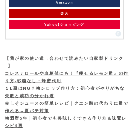
Amazon
楽天
Yahoo!ショッピング
【我が家の使い道→合わせて読みたい自家製ドリンク
↓】
コレステロールや血糖値にも！『痩せるレモン酢』の作
り方-砂糖なし・蜂蜜代用
１L瓶はNG？梅シロップ作り方：初心者がやりがちな
失敗と成功の分かれ道
赤しそジュースの簡単レシピ｜クエン酸の代わりに酢で
作れる→夏バテ対策
梅酒歴5年｜初心者でも美味しくできる作り方＆味変レ
シピ4選