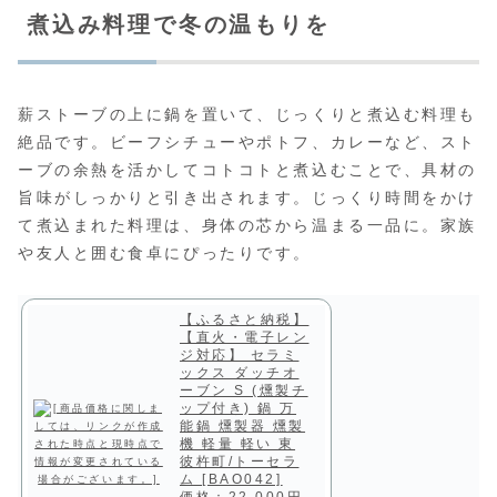
煮込み料理で冬の温もりを
薪ストーブの上に鍋を置いて、じっくりと煮込む料理も
絶品です。ビーフシチューやポトフ、カレーなど、スト
ーブの余熱を活かしてコトコトと煮込むことで、具材の
旨味がしっかりと引き出されます。じっくり時間をかけ
て煮込まれた料理は、身体の芯から温まる一品に。家族
や友人と囲む食卓にぴったりです。
【ふるさと納税】
【直火・電子レン
ジ対応】 セラミ
ックス ダッチオ
ーブン S (燻製チ
ップ付き) 鍋 万
能鍋 燻製器 燻製
機 軽量 軽い 東
彼杵町/トーセラ
ム [BAO042]
価格：22,000円