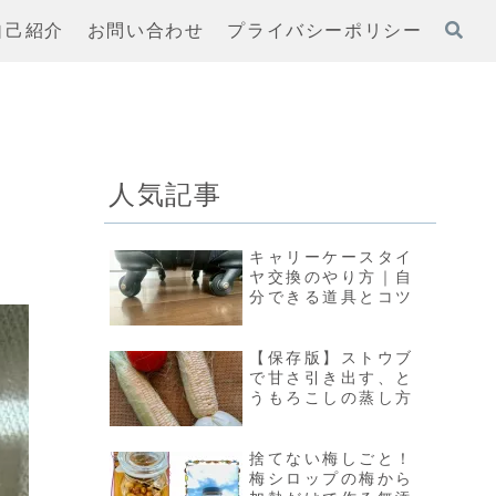
自己紹介
お問い合わせ
プライバシーポリシー
人気記事
キャリーケースタイ
ヤ交換のやり方｜自
分できる道具とコツ
【保存版】ストウブ
で甘さ引き出す、と
うもろこしの蒸し方
捨てない梅しごと！
梅シロップの梅から