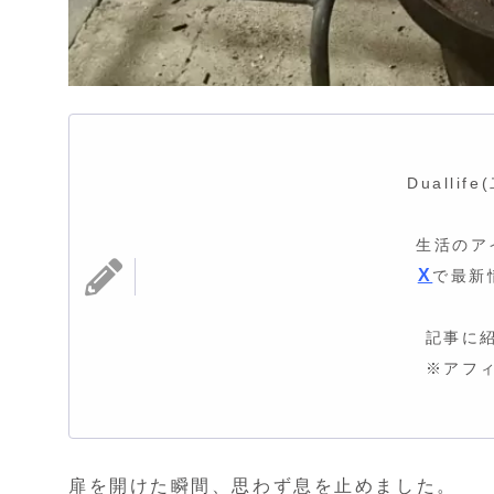
Dualli
生活のア
X
で最新
記事に
※アフ
扉を開けた瞬間、思わず息を止めました。