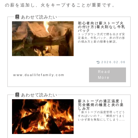
の薪を追加し、火をキープすることが重要です。
初心者向け薪ストーブ火
の付け方|着火剤なし牛乳
パック
トップダウン方式で煙を出さず安
定着火。牛乳パック、井の字の形
の積み方と薪の順番を解説。
2026.02.06
www.duallifefamily.com
薪ストーブの適正温度｜
完全燃焼の極意と炎の楽
しみ方
「薪ストーブの温度管理ってどう
すればいいの？」「燃焼がうまく
いかず薪を無駄にしてしまう…」
「炎や温度をもっとコントロール
したい」そんな疑問でこの記事を
開いたあなたへ。薪ストーブは単
なる暖房ではなく、温...