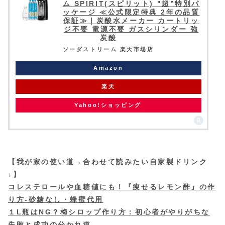
ム SPIRIT(スピリット) "超”特別パ
ッケージ ≪公式限定特典 2年の品質
保証≫｜炭酸水メーカー カートリッ
ジ不要 電源不要 ガスシリンダー 強
炭酸
ソーダストリーム 楽天市場店
Amazon
楽天
Yahoo!ショッピング
【我が家の使い道→合わせて読みたい自家製ドリンク
↓】
コレステロールや血糖値にも！『痩せるレモン酢』の作
り方-砂糖なし・蜂蜜代用
１L瓶はNG？梅シロップ作り方：初心者がやりがちな
失敗と成功の分かれ道