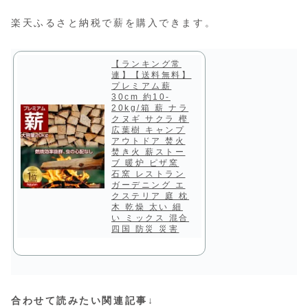
楽天ふるさと納税で薪を購入できます。
【ランキング常
連】【送料無料】
プレミアム薪
30cm 約10-
20kg/箱 薪 ナラ
クヌギ サクラ 樫
広葉樹 キャンプ
アウトドア 焚火
焚き火 薪ストー
ブ 暖炉 ピザ窯
石窯 レストラン
ガーデニング エ
クステリア 庭 枕
木 乾燥 太い 細
い ミックス 混合
四国 防災 災害
合わせて読みたい関連記事↓