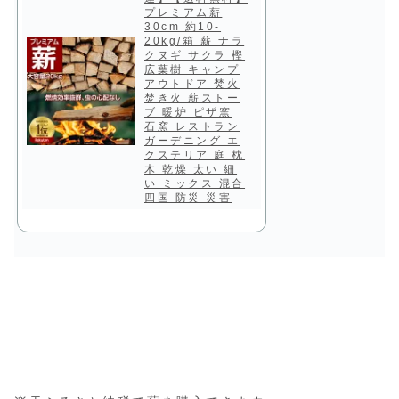
プレミアム薪
30cm 約10-
20kg/箱 薪 ナラ
クヌギ サクラ 樫
広葉樹 キャンプ
アウトドア 焚火
焚き火 薪ストー
ブ 暖炉 ピザ窯
石窯 レストラン
ガーデニング エ
クステリア 庭 枕
木 乾燥 太い 細
い ミックス 混合
四国 防災 災害