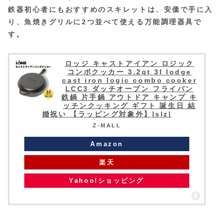
鉄器初心者にもおすすめのスキレットは、安価で手に入
り、魚焼きグリルに2つ並べて使える万能調理器具で
す。
ロッジ キャストアイアン ロジック
コンボクッカー 3.2qt 3l lodge
cast iron logic combo cooker
LCC3 ダッチオーブン フライパン
鉄鍋 片手鍋 アウトドア キャンプ キ
ッチンクッキング ギフト 誕生日 結
婚祝い 【ラッピング対象外】|slz|
Z-MALL
Amazon
楽天
Yahoo!ショッピング