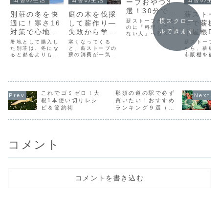
田舎の生活
田舎の生活
田舎の生
ーブおやつ3
選！30分で作
別荘の冬を快
庭の木を伐採
薪ストー
れる簡単レシ
横スクロー
薪ストーブがある
適に！寒さ16
して薪作り—
年で薪棚
ピ
のに「料理してい
対策で心地よ
失敗から学ん
｜屋根DI
ルできます
ない人」へ薪スト
い冬の過ごし
だ4つの注意
市販棚ど
ーブを導入したも
暑地として購入し
寒くなってくる
薪ストーブ
のの、・暖房とし
方
た別荘は、冬にな
点
と、薪ストーブの
ち?
から、薪棚D
てしか使っていな
ると都会よりも気
薪の消費が一気に
市販棚を徹
い・料理は難しそ
温がぐっと下がり
増えます。できる
較。必要量
うで手を出してい
ます。特に夜の冷
だけ経済的に薪を
期間まで初
ない・子供と楽し
え込みは厳しく、
確保したいと考え
もわかりや
める使い方がわか
11月には氷点下に
る方も多いのでは
説。
らないこんなふう
なることも。寒さ
ないでしょうか。
に感じていません
対策は必須です。
これでゴミゼロ！大
そんな中で、自分
那須の道の駅で必ず
か？実はこれ、か
暖房器具や断熱ア
の庭にある木を伐
根1本使い切りレシ
買いたい！おすすめ
なりもったいない
イテムをうまく活
採して薪にしよう
ピ＆節約術
ランキング９選（旬
です。なぜな
用することで、快
と考える方もいら
の時期付き）
ら、...
適で暖かい空間を
っしゃるでしょ
作れます。今回
う。今回は、庭木
は、我が家の別
を伐採して薪にす
荘...
る際...
コメント
コメントを書き込む