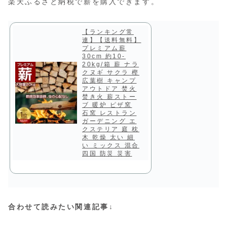
楽天ふるさと納税で薪を購入できます。
【ランキング常
連】【送料無料】
プレミアム薪
30cm 約10-
20kg/箱 薪 ナラ
クヌギ サクラ 樫
広葉樹 キャンプ
アウトドア 焚火
焚き火 薪ストー
ブ 暖炉 ピザ窯
石窯 レストラン
ガーデニング エ
クステリア 庭 枕
木 乾燥 太い 細
い ミックス 混合
四国 防災 災害
合わせて読みたい関連記事↓