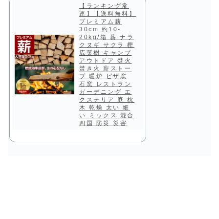
【ランキング常
連】【送料無料】
プレミアム薪
30cm 約10-
20kg/箱 薪 ナラ
クヌギ サクラ 樫
広葉樹 キャンプ
アウトドア 焚火
焚き火 薪ストー
ブ 暖炉 ピザ窯
石窯 レストラン
ガーデニング エ
クステリア 庭 枕
木 乾燥 太い 細
い ミックス 混合
四国 防災 災害