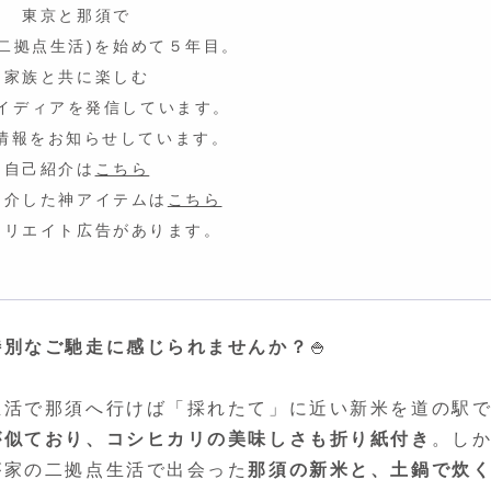
東京と那須で
fe(二拠点生活)を始めて５年目。
家族と共に楽しむ
イディア
を発信しています。
情報をお知らせしています。
自己紹介は
こちら
紹介した神アイテムは
こちら
ィリエイト広告があります。
特別なご馳走に感じられませんか？
🍚
生活で那須へ行けば「採れたて」に近い新米を道の駅
が似ており、コシヒカリの美味しさも折り紙付き
。し
が家の二拠点生活で出会った
那須の新米と、土鍋で炊