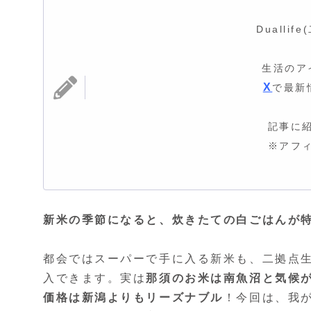
Dualli
生活のア
X
で最新
記事に
※アフ
新米の季節になると、炊きたての白ごはんが
都会ではスーパーで手に入る新米も、二拠点
入できます。実は
那須のお米は南魚沼と気候
価格は新潟よりもリーズナブル
！今回は、我