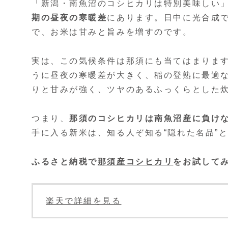
「新潟・南魚沼のコシヒカリは特別美味しい
期の昼夜の寒暖差
にあります。日中に光合成
で、お米は甘みと旨みを増すのです。
実は、この気候条件は那須にも当てはまりま
うに昼夜の寒暖差が大きく、稲の登熟に最適
りと甘みが強く、ツヤのあるふっくらとした
つまり、
那須のコシヒカリは南魚沼産に負け
手に入る新米は、知る人ぞ知る“隠れた名品”
ふるさと納税で
那須産コシヒカリ
をお試してみ
楽天で詳細を見る