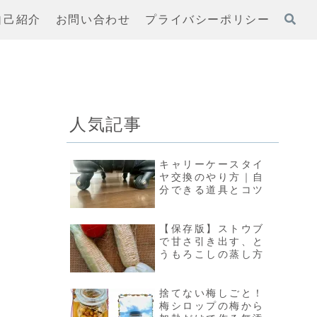
自己紹介
お問い合わせ
プライバシーポリシー
人気記事
キャリーケースタイ
ヤ交換のやり方｜自
分できる道具とコツ
【保存版】ストウブ
で甘さ引き出す、と
うもろこしの蒸し方
捨てない梅しごと！
梅シロップの梅から