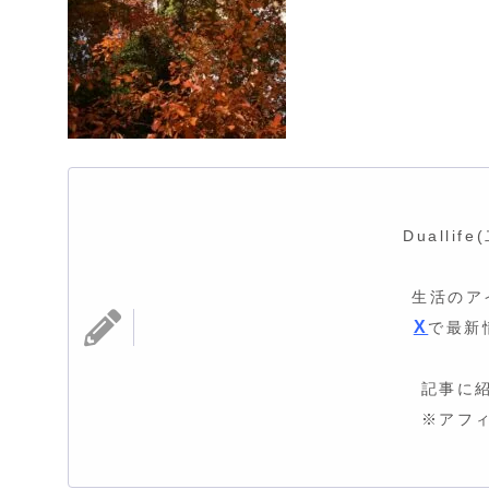
Dualli
生活のア
X
で最新
記事に
※アフ