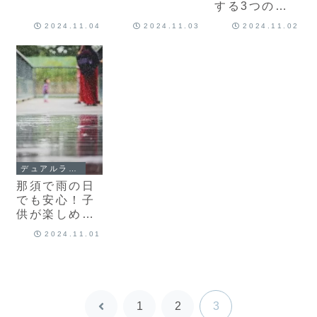
なし牛乳パッ
場「大野りん
する3つの方
ク
ご園」
法をご紹介
2024.11.04
2024.11.03
2024.11.02
デュアルライフスタイル
那須で雨の日
でも安心！子
供が楽しめる
お財布に優し
2024.11.01
い遊び場14選
1
2
3
前