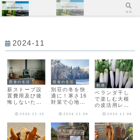
メニュー
検索
2024-11
田舎の生活
田舎の生活
料理
薪ストーブ設
別荘の冬を快
ベランダ干し
置費用及び後
適に！寒さ16
で楽しむ大根
悔しないため
対策で心地よ
の皮活用レシ
の3つの注意
い冬の過ごし
ピ！自家製切
ポイント
方
2024.11.10
2024.11.09
2024.11.08
り干し大根と
大根スティッ
クのおつまみ