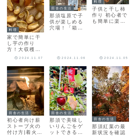
料理
子供と干し柿
田舎の生活
作り 初心者で
那須塩原で子
も簡単に楽し
供が楽しめる
む方法
穴場！「箱の
料理
森プレパー
家で簡単に干
ク」へ急げ！
し芋の作り
2024年11月
方！大収穫の
末に一部施設
さつまいもで
が終了予定
2024.11.07
2024.11.06
2024.11.05
秋の味覚を楽
しもう
田舎の生活
田舎の生活
田舎の生活
初心者向け薪
那須で美味し
ストーブ火の
いりんごをゲ
那須紅葉の最
付け方|着火剤
ットできる穴
新状況を確認