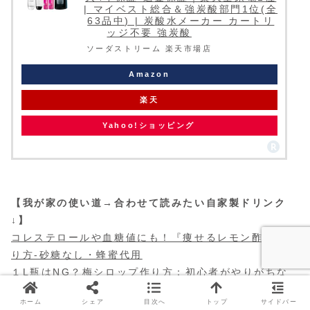
| マイベスト総合＆強炭酸部門1位(全
63品中) | 炭酸水メーカー カートリ
ッジ不要 強炭酸
ソーダストリーム 楽天市場店
Amazon
楽天
Yahoo!ショッピング
【我が家の使い道→合わせて読みたい自家製ドリンク
↓】
コレステロールや血糖値にも！『痩せるレモン酢』の作
り方-砂糖なし・蜂蜜代用
１L瓶はNG？梅シロップ作り方：初心者がやりがちな
失敗と成功の分かれ道
ホーム
シェア
目次へ
トップ
サイドバー
赤しそジュースの簡単レシピ｜クエン酸の代わりに酢で