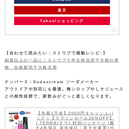
楽天
Yahoo!ショッピング
【合わせて読みたい：ストウブで感動レシピ↓】
副菜以上の一品に！ストウブで作る絶品切干大根の煮
物 自家製切干大根活用
ナンバー３：Sodastream ソーダメーカー
アウトドアや別荘にも最適。梅シロップやしそジュース
との相性抜群で、家飲みがぐっと楽しくなります。
【先着1万名】2000円キャッシュバ
ック＋【マラソンセール26%OFF】
| TERRA(テラ) 特別パッケージ |最
大4年保証 返金保証｜楽天全家電1位