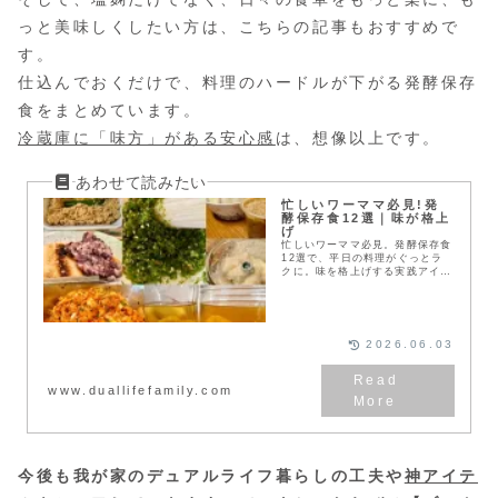
っと美味しくしたい方は、こちらの記事もおすすめで
す。
仕込んでおくだけで、料理のハードルが下がる発酵保存
食をまとめています。
冷蔵庫に「味方」がある安心感
は、想像以上です。
忙しいワーママ必見!発
酵保存食12選｜味が格上
げ
忙しいワーママ必見。発酵保存食
12選で、平日の料理がぐっとラ
クに。味を格上げする実践アイデ
ア集。
2026.06.03
www.duallifefamily.com
今後も我が家のデュアルライフ暮らしの工夫や
神アイテ