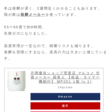
冬は発酵が遅く、2週間近くかかることもあります。
我が家は
発酵メーカー
を使っています。
55〜60度で約8時間。
失敗ゼロになりました。
温度管理が一定なので、雑菌リスクも減ります。
発酵を習慣にするなら、道具の力は大きいと感じていま
す。
月間優良ショップ受賞店 マルコメ 甘
酒メーカー 糀美人 【保温・タイマー
機能付】 MP201 1個 (x 1)
14promo
Amazon
楽天