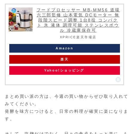
フードプロセッサー MB-MM56 道場
六三郎監修 山本電気 DCモーター 無
段階スピード調整 1台8役 コンパク
ト 氷 液体 調理可能 ステンレスボウ
ル 冷蔵庫保存可
XPRICE楽天市場店
Amazon
楽天
Yahoo!ショッピング
まとめ買い派の方は、今週の買い物からぜひ取り入れて
みてください。
発酵を味方につけると、日常の料理が確実に楽になりま
す。
そして、塩麹だけでなく、日々の食卓をもっと楽に、も