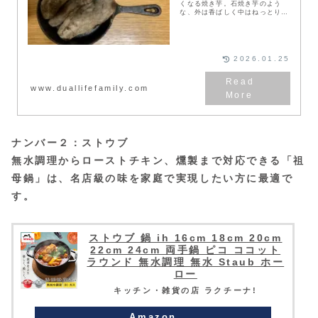
くなる焼き芋。石焼き芋のよう
な、外は香ばしく中はねっとり甘
い焼き芋を、家で簡単に作れたら
嬉しいと思いませんか。実は特別
な機械がなくても、スキレットと
魚グリルがあれば、驚く...
2026.01.25
www.duallifefamily.com
ナンバー２：ストウブ
無水調理からローストチキン、燻製まで対応できる「祖
母鍋」は、名店級の味を家庭で実現したい方に最適で
す。
ストウブ 鍋 ih 16cm 18cm 20cm
22cm 24cm 両手鍋 ピコ ココット
ラウンド 無水調理 無水 Staub ホー
ロー
キッチン・雑貨の店 ラクチーナ!
Amazon