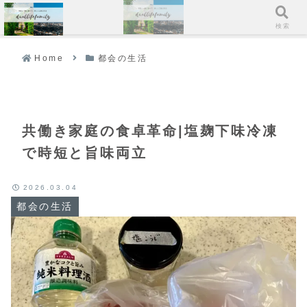
メニュー
検索
Home
都会の生活
共働き家庭の食卓革命|塩麹下味冷凍
で時短と旨味両立
2026.03.04
都会の生活