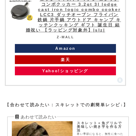
コンボクッカー 3.2qt 3l lodge
cast iron logic combo cooker
LCC3 ダッチオーブン フライパン
鉄鍋 片手鍋 アウトドア キャンプ キ
ッチンクッキング ギフト 誕生日 結
婚祝い 【ラッピング対象外】|slz|
Z-MALL
Amazon
楽天
Yahoo!ショッピング
【合わせて読みたい：スキレットでの劇簡単レシピ↓】
スキレット＋魚グリルで
美味しい焼き芋を作る方
法
寒い季節になると、無性に食べた