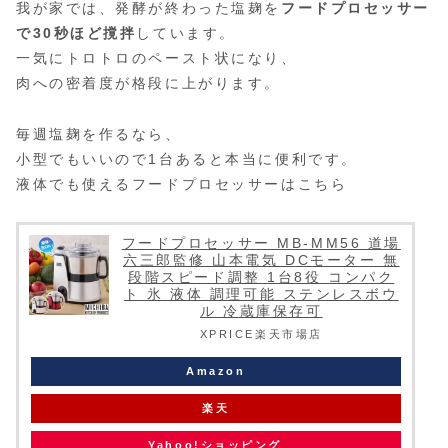
我が家では、発酵が終わった塩麹を
フードプロセッサー
で30秒ほど撹拌
しています。
一気にトロトロのペースト状になり、
肉への密着度が格段に上がります。
毎週塩麹を作るなら、
小型でもいいので1台あると本当に便利です。
液体でも使えるフードプロセッサーはこちら
フードプロセッサー MB-MM56 道場
六三郎監修 山本電気 DCモーター 無
段階スピード調整 1台8役 コンパク
ト 氷 液体 調理可能 ステンレスボウ
ル 冷蔵庫保存可
XPRICE楽天市場店
Amazon
楽天
Yahoo!ショッピング