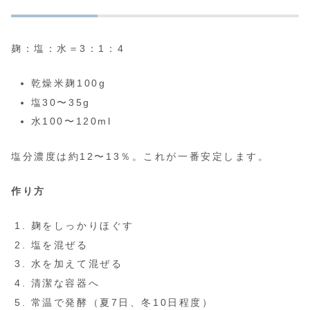
麹：塩：水＝3：1：4
乾燥米麹100g
塩30〜35g
水100〜120ml
塩分濃度は約12〜13％。これが一番安定します。
作り方
麹をしっかりほぐす
塩を混ぜる
水を加えて混ぜる
清潔な容器へ
常温で発酵（夏7日、冬10日程度）