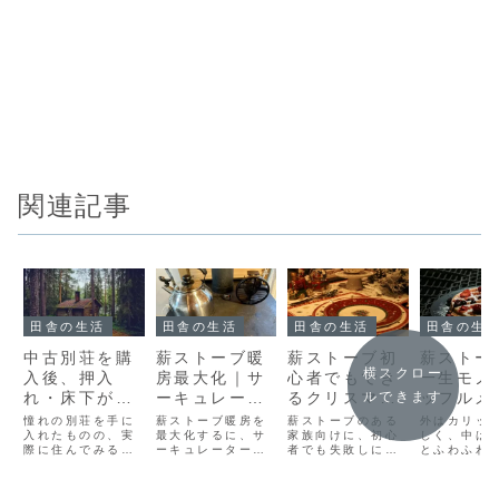
関連記事
田舎の生活
田舎の生活
田舎の生活
田舎の生
中古別荘を購
薪ストーブ暖
薪ストーブ初
薪ストーブ
横スクロー
入後、押入
房最大化｜サ
心者でもでき
一生モノ
れ・床下がカ
ーキュレータ
るクリスマス
ッフルメ
ルできます
ビだらけ！我
ーとファンの
料理5選
ー＝絶品
憧れの別荘を手に
薪ストーブ暖房を
薪ストーブのある
外はカリッ
が家の実体験
入れたものの、実
置き方
最大化するに、サ
家族向けに、初心
フル
しく、中は
際に住んでみると
ーキュレーターと
者でも失敗しにく
とふわふわ
と徹底対策
「カビ問題」に直
ストーブファンの
いクリスマス簡単
な出来立て
面するケースは少
効果的な置き方を
料理5選を紹介。
ルを家で食
なくありません。
実体験で解説しま
たら幸せで