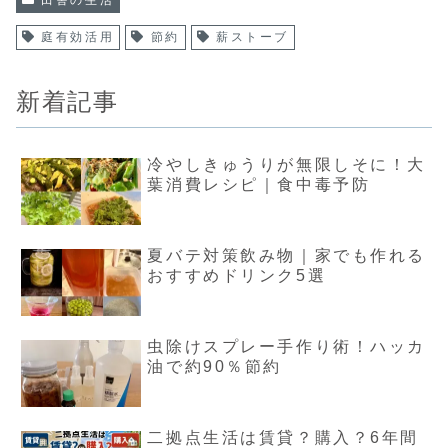
庭有効活用
節約
薪ストーブ
新着記事
冷やしきゅうりが無限しそに！大
葉消費レシピ｜食中毒予防
夏バテ対策飲み物｜家でも作れる
おすすめドリンク5選
虫除けスプレー手作り術！ハッカ
油で約90％節約
二拠点生活は賃貸？購入？6年間