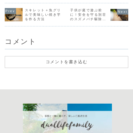
我が家も例外では
す。
ね。今回は
なく、購入後すぐ
トーブやBB
に押入れや床下が
スキレット＋魚グリ
子供が庭で遊ぶ前
火でも使え
カビだらけになっ
火式ワッフ
ルで美味しい焼き芋
に！安全を守る別荘
ていることに気づ
カー」をご
を作る方法
のスズメバチ駆除体
きました。さら
ます。火の
験
に、湿気の影響で
き上げるワ
時計の針が錆びて
は、電気式
止まるなど、湿度
香ばしく仕
の...
り...
コメント
コメントを書き込む