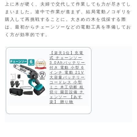
上に木が硬く、夫婦で交代して作業しても力が尽きてし
まいました。途中で作業が進まず、結局電動ノコギリを
購入して再挑戦することに。大きめの木を伐採する際
は、最初からチェーンソーなどの電動工具を準備してお
く方が効率的です。
【楽天1位】充電
式 チェーンソー
3.0Ahバッテリー
付き 電動 小型 6
インチ 電動 21V
大容量バッテリー
コードレス 小型
ミニ 木工切断 枝
切り 園芸設備 チ
ェンソー 【あす
楽】 贈り物