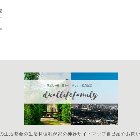
場
に
に
20
の生活
都会の生活
料理
我が家の神器
サイトマップ
自己紹介
お問