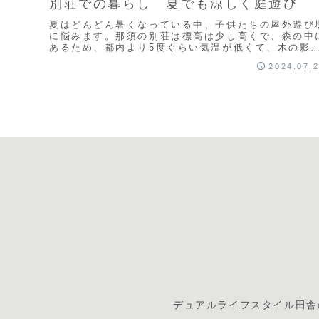
別荘での暮らし 夏でも涼しく庭遊び
夏はどんどん暑くなっている中、子供たちの屋外遊び
に悩みます。那須の別荘は標高は少し高くで、森の中
あるため、都内より5度ぐらい気温が低くて、木の影
いると、ひんやりと感じ、外の日陰で全然遊べます。
2024.07.
別...
デュアルライフスタイル
田舎