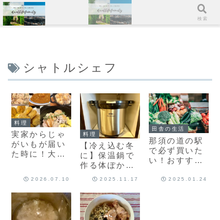
メニュー
検索
シャトルシェフ
料理
田舎の生活
実家からじゃ
料理
那須の道の駅
がいもが届い
【冷え込む冬
で必ず買いた
た時に！大量
に】保温鍋で
い！おすすめ
消費絶品レシ
作る体ぽかぽ
ランキング９
ピ5選
かスープ8品
選（旬の時期
2026.07.10
2025.11.17
2025.01.24
付き）