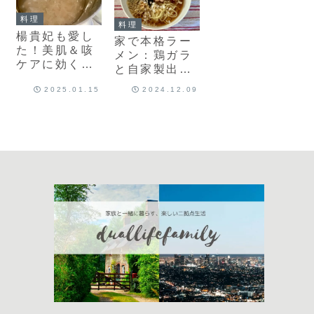
料理
料理
楊貴妃も愛し
家で本格ラー
た！美肌＆咳
メン：鶏ガラ
ケアに効く白
と自家製出汁
きくらげの魅
でやばうま鳥
2025.01.15
2024.12.09
力と簡単レシ
中華
ピ