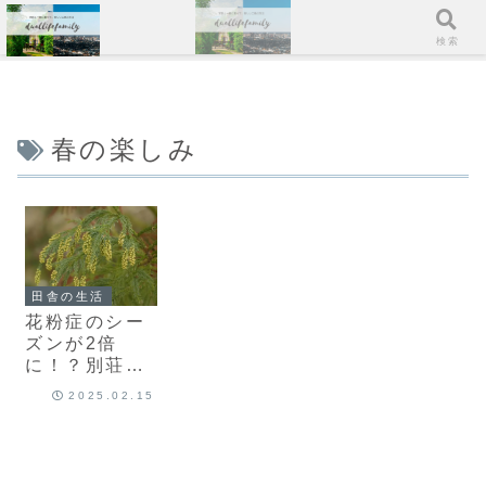
メニュー
検索
春の楽しみ
田舎の生活
花粉症のシー
ズンが2倍
に！？別荘購
入前に場所選
2025.02.15
びで注意すべ
きポイント